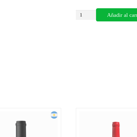
VINO
Añadir al car
TINTO
–
LOBO
NEGRO
TEMPRANILLO
CABERNET
SAUVIGNON
cantidad