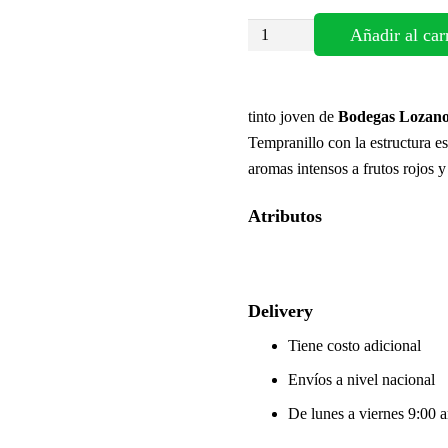
VINO
Añadir al car
TINTO
–
LOBO
tinto joven de
Bodegas Lozano
NEGRO
Tempranillo con la estructura e
TEMPRANILLO
aromas intensos a frutos rojos 
CABERNET
SAUVIGNON
Atributos
cantidad
Delivery
Tiene costo adicional
Envíos a nivel nacional
De lunes a viernes 9:00