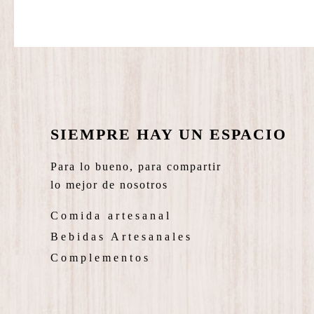
precios:
desde
S/ 10.90
hasta
S/ 17.00
SIEMPRE HAY UN ESPACIO
Para lo bueno, para compartir
lo mejor de nosotros
Comida artesanal
Bebidas Artesanales
Complementos