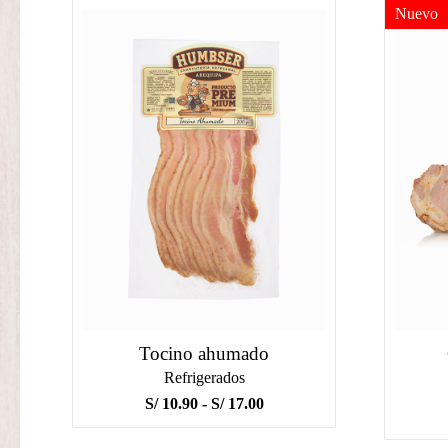
Nuevo
Tocino ahumado
Refrigerados
Rango
S/
10.90
-
S/
17.00
de