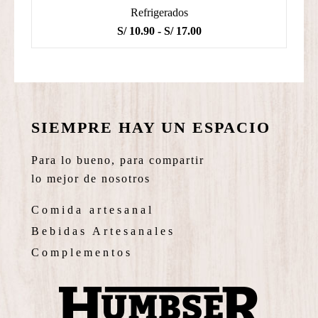
Refrigerados
Rango
S/
10.90
-
S/
17.00
de
precios:
desde
S/ 10.90
hasta
SIEMPRE HAY UN ESPACIO
S/ 17.00
Para lo bueno, para compartir
lo mejor de nosotros
Comida artesanal
Bebidas Artesanales
Complementos