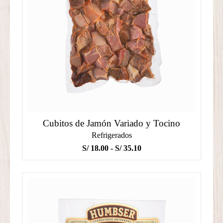
Cubitos de Jamón Variado y Tocino
Refrigerados
Rango
S/
18.00
-
S/
35.10
de
precios:
desde
S/ 18.00
hasta