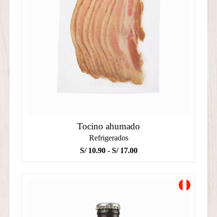
Tocino ahumado
Refrigerados
Rango
S/
10.90
-
S/
17.00
de
precios:
desde
S/ 10.90
hasta