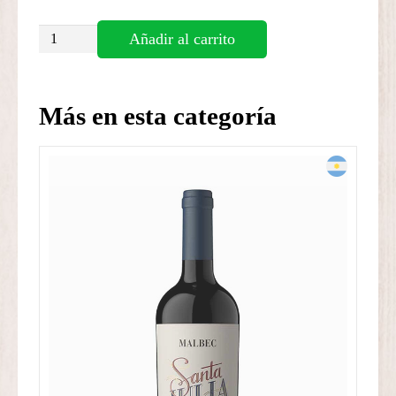
ALTAS
Añadir al carrito
CUMBRES
VINO
ROSADO
Más en esta categoría
cantidad