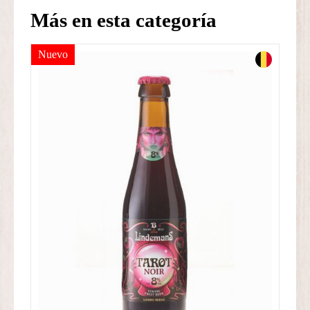
BOTELLAS
Más en esta categoría
+
1
Nuevo
COPA
cantidad