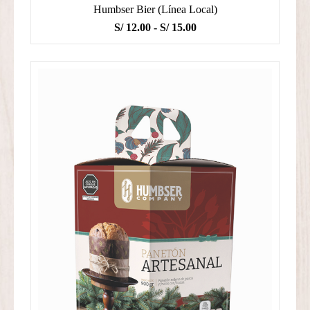
Humbser Bier (Línea Local)
Rango
S/
12.00
-
S/
15.00
de
precios:
desde
S/ 12.00
hasta
S/ 15.00