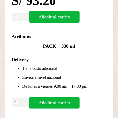
S/
93.20
PACK
Añadir al carrito
LINDEMANS
4
Atributos
BOTELLAS
+
PACK
330 ml
1
COPA
Delivery
cantidad
Tiene costo adicional
Envíos a nivel nacional
De lunes a viernes 9:00 am – 17:00 pm
PACK
Añadir al carrito
LINDEMANS
4