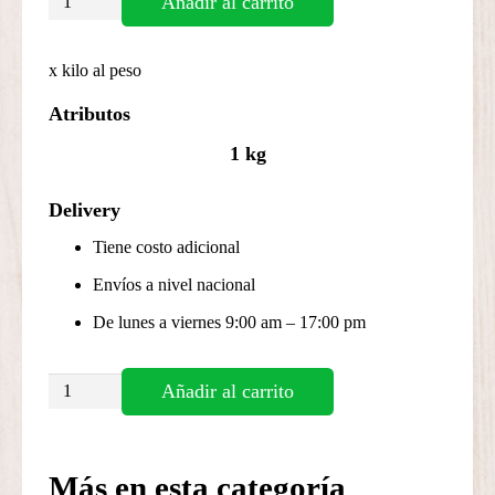
Añadir al carrito
de
cerdo
x kilo al peso
cantidad
Atributos
1 kg
Delivery
Tiene costo adicional
Envíos a nivel nacional
De lunes a viernes 9:00 am – 17:00 pm
Enrollado
Añadir al carrito
de
cerdo
cantidad
Más en esta categoría