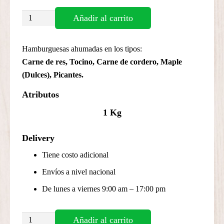
Mini
Añadir al carrito
Hamburguesas
(Precio
Hamburguesas ahumadas en los tipos:
x
Carne de res, Tocino, Carne de cordero, Maple
kg.)
(Dulces), Picantes.
cantidad
Atributos
1 Kg
Delivery
Tiene costo adicional
Envíos a nivel nacional
De lunes a viernes 9:00 am – 17:00 pm
Mini
Añadir al carrito