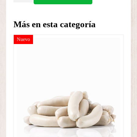
Hamburguesas
(Precio
x
Más en esta categoría
kg.)
cantidad
Nuevo