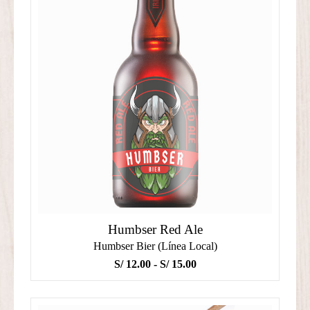
Humbser Red Ale
Humbser Bier (Línea Local)
Rango
S/
12.00
-
S/
15.00
de
precios: