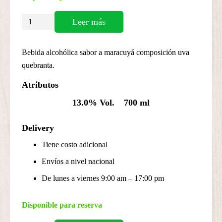
Piscano
Leer más
Sour
de
Bebida alcohólica sabor a maracuyá composición uva
Maracuyá
quebranta.
cantidad
Atributos
13.0% Vol.
700 ml
Delivery
Tiene costo adicional
Envíos a nivel nacional
De lunes a viernes 9:00 am – 17:00 pm
Disponible para reserva