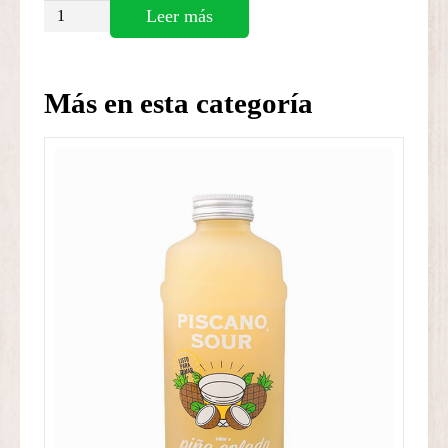
Piscano
Leer más
Sour
de
Maracuyá
Más en esta categoría
cantidad