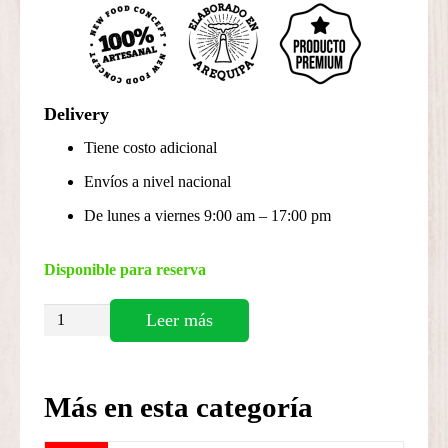
Delivery
Tiene costo adicional
Envíos a nivel nacional
De lunes a viernes 9:00 am – 17:00 pm
Disponible para reserva
Circus
Leer más
Freakshow
-
Los
Más en esta categoría
Siameses
cantidad