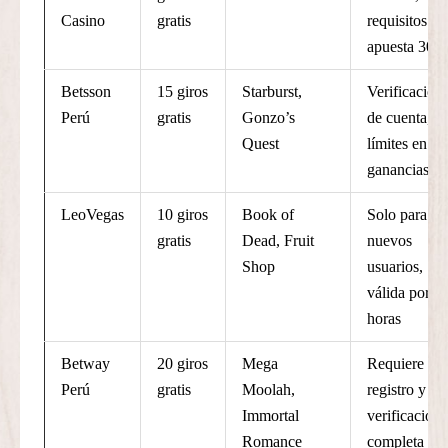
Casino
gratis
requisitos de
apuesta 30x
Betsson
15 giros
Starburst,
Verificación
Perú
gratis
Gonzo’s
de cuenta,
Quest
límites en
ganancias
LeoVegas
10 giros
Book of
Solo para
gratis
Dead, Fruit
nuevos
Shop
usuarios,
válida por 2
horas
Betway
20 giros
Mega
Requiere
Perú
gratis
Moolah,
registro y
Immortal
verificación
Romance
completa