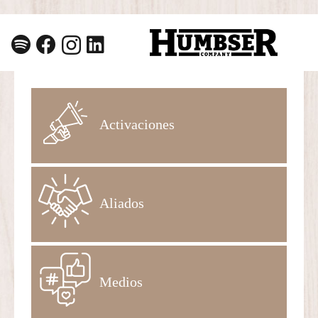
Activaciones
Aliados
Medios