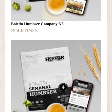
Boletín Humbser Company N5
BOLETINES