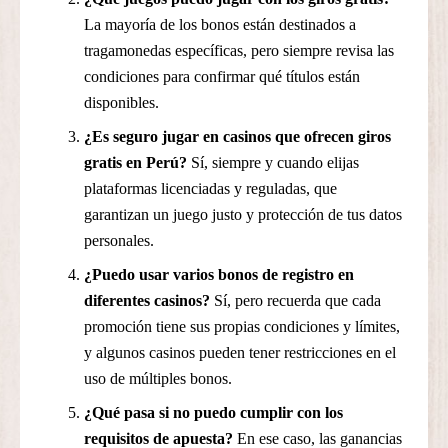
La mayoría de los bonos están destinados a
tragamonedas específicas, pero siempre revisa las
condiciones para confirmar qué títulos están
disponibles.
¿Es seguro jugar en casinos que ofrecen giros
gratis en Perú?
Sí, siempre y cuando elijas
plataformas licenciadas y reguladas, que
garantizan un juego justo y protección de tus datos
personales.
¿Puedo usar varios bonos de registro en
diferentes casinos?
Sí, pero recuerda que cada
promoción tiene sus propias condiciones y límites,
y algunos casinos pueden tener restricciones en el
uso de múltiples bonos.
¿Qué pasa si no puedo cumplir con los
requisitos de apuesta?
En ese caso, las ganancias