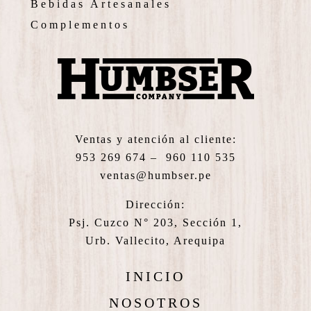
Bebidas Artesanales
Complementos
Ventas y atención al cliente:
953 269 674 – 960 110 535
ventas@humbser.pe
Dirección:
Psj. Cuzco N° 203, Sección 1,
Urb. Vallecito, Arequipa
INICIO
NOSOTROS