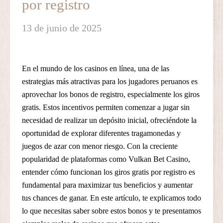
por registro
13 de junio de 2025
En el mundo de los casinos en línea, una de las
estrategias más atractivas para los jugadores peruanos es
aprovechar los bonos de registro, especialmente los giros
gratis. Estos incentivos permiten comenzar a jugar sin
necesidad de realizar un depósito inicial, ofreciéndote la
oportunidad de explorar diferentes tragamonedas y
juegos de azar con menor riesgo. Con la creciente
popularidad de plataformas como Vulkan Bet Casino,
entender cómo funcionan los giros gratis por registro es
fundamental para maximizar tus beneficios y aumentar
tus chances de ganar. En este artículo, te explicamos todo
lo que necesitas saber sobre estos bonos y te presentamos