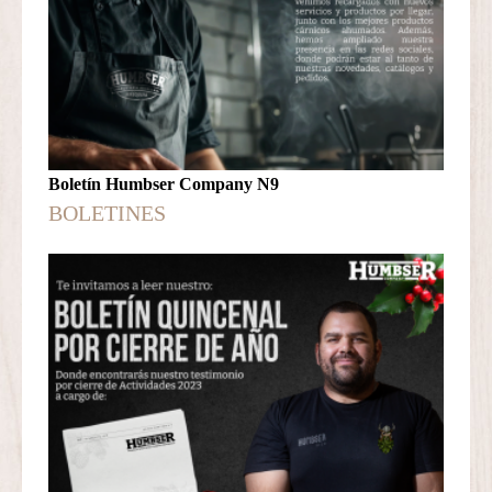
Boletín Humbser Company N9
BOLETINES