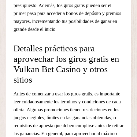
presupuesto. Además, los giros gratis pueden ser el
primer paso para acceder a bonos de depósito y premios
mayores, incrementando tus posibilidades de ganar en
grande desde el inicio.
Detalles prácticos para
aprovechar los giros gratis en
Vulkan Bet Casino y otros
sitios
Antes de comenzar a usar los giros gratis, es importante
leer cuidadosamente los términos y condiciones de cada
oferta. Algunas promociones tienen restricciones en los
juegos elegibles, límites en las ganancias obtenidas, o
requisitos de apuesta que deben cumplirse antes de retirar
las ganancias. En general, para aprovechar al máximo