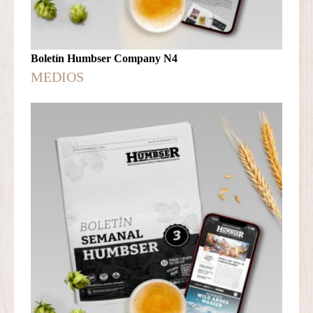
Boletín Humbser Company N4
MEDIOS