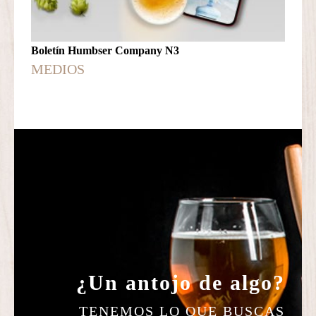
Boletín Humbser Company N3
MEDIOS
¿Un antojo de algo?
TENEMOS LO QUE BUSCAS