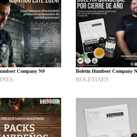
 Humbser Company N9
Boletín Humbser Company 
INES
BOLETINES