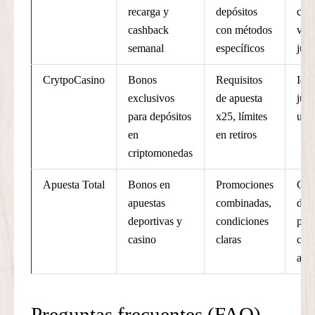
recarga y
depósitos
cons
cashback
con métodos
var
semanal
específicos
jue
CrytpoCasino
Bonos
Requisitos
Idea
exclusivos
de apuesta
jug
para depósitos
x25, límites
usan
en
en retiros
criptomonedas
Apuesta Total
Bonos en
Promociones
Gra
apuestas
combinadas,
de
deportivas y
condiciones
pro
casino
claras
cana
ate
Preguntas frecuentes (FAQ)