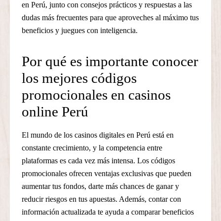
en Perú, junto con consejos prácticos y respuestas a las
dudas más frecuentes para que aproveches al máximo tus
beneficios y juegues con inteligencia.
Por qué es importante conocer
los mejores códigos
promocionales en casinos
online Perú
El mundo de los casinos digitales en Perú está en
constante crecimiento, y la competencia entre
plataformas es cada vez más intensa. Los códigos
promocionales ofrecen ventajas exclusivas que pueden
aumentar tus fondos, darte más chances de ganar y
reducir riesgos en tus apuestas. Además, contar con
información actualizada te ayuda a comparar beneficios