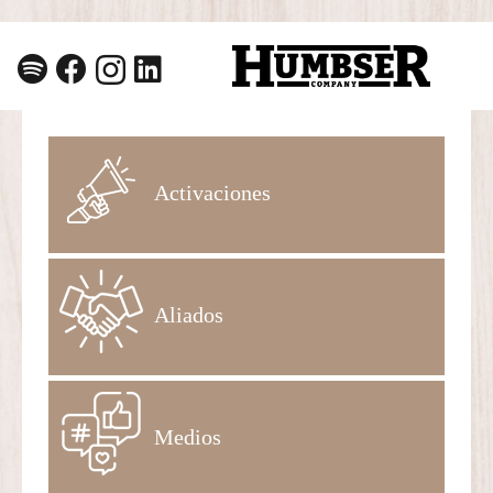
Activaciones
Aliados
Medios