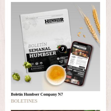
Boletín Humbser Company N7
BOLETINES