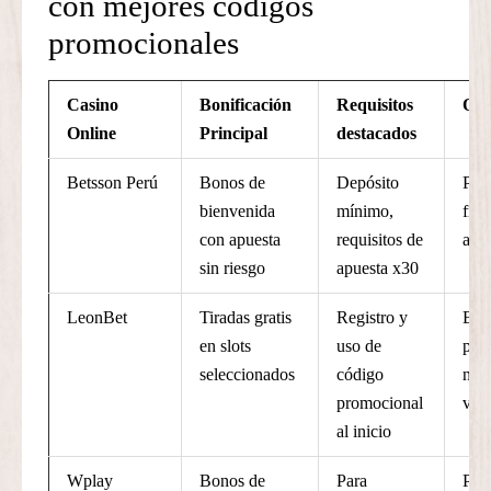
con mejores códigos
promocionales
Casino
Bonificación
Requisitos
Obs
Online
Principal
destacados
Betsson Perú
Bonos de
Depósito
Pro
bienvenida
mínimo,
frec
con apuesta
requisitos de
aten
sin riesgo
apuesta x30
LeonBet
Tiradas gratis
Registro y
Bue
en slots
uso de
par
seleccionados
código
nue
promocional
vet
al inicio
Wplay
Bonos de
Para
Pro