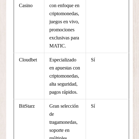
Casino
con enfoque en
criptomonedas,
juegos en vivo,
promociones
exclusivas para
MATIC.
Cloudbet
Especializado
Sí
en apuestas con
criptomonedas,
alta seguridad,
pagos rápidos.
BitStarz
Gran selección
Sí
de
tragamonedas,
soporte en
múltiples