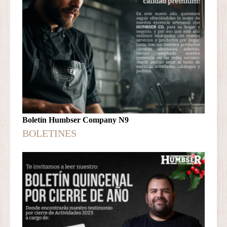
Boletín Humbser Company N9
BOLETINES