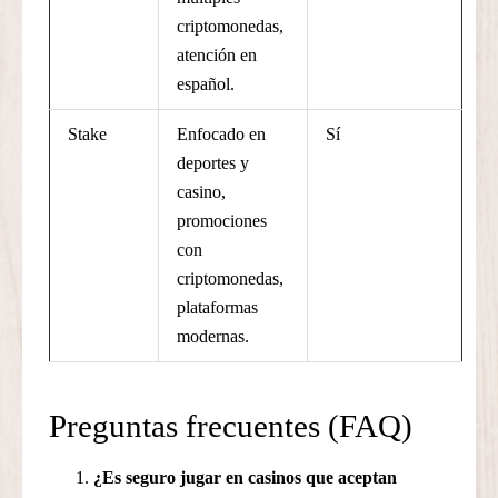
criptomonedas,
atención en
español.
Stake
Enfocado en
Sí
deportes y
casino,
promociones
con
criptomonedas,
plataformas
modernas.
Preguntas frecuentes (FAQ)
¿Es seguro jugar en casinos que aceptan