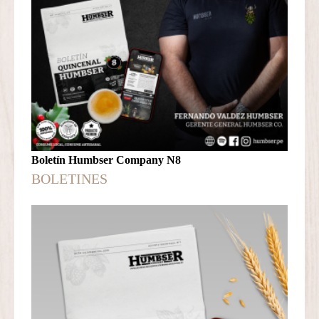
Boletín Humbser Company N8
BOLETINES