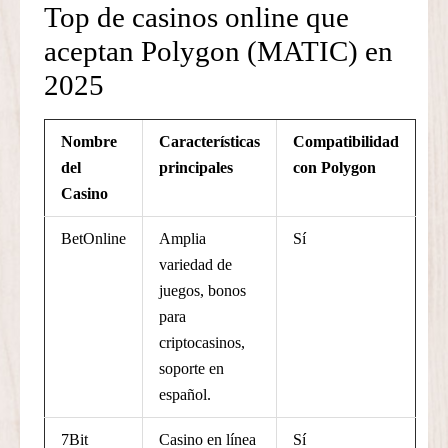
Top de casinos online que
aceptan Polygon (MATIC) en
2025
Nombre
Características
Compatibilidad
del
principales
con Polygon
Casino
BetOnline
Amplia
Sí
variedad de
juegos, bonos
para
criptocasinos,
soporte en
español.
7Bit
Casino en línea
Sí