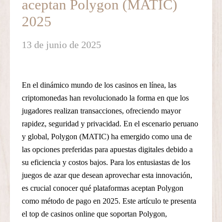
aceptan Polygon (MATIC)
2025
13 de junio de 2025
En el dinámico mundo de los casinos en línea, las
criptomonedas han revolucionado la forma en que los
jugadores realizan transacciones, ofreciendo mayor
rapidez, seguridad y privacidad. En el escenario peruano
y global, Polygon (MATIC) ha emergido como una de
las opciones preferidas para apuestas digitales debido a
su eficiencia y costos bajos. Para los entusiastas de los
juegos de azar que desean aprovechar esta innovación,
es crucial conocer qué plataformas aceptan Polygon
como método de pago en 2025. Este artículo te presenta
el top de casinos online que soportan Polygon,