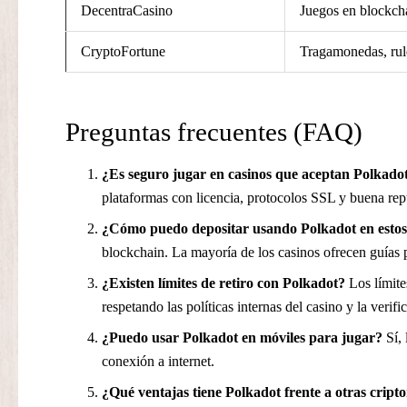
DecentraCasino
Juegos en blockcha
CryptoFortune
Tragamonedas, rule
Preguntas frecuentes (FAQ)
¿Es seguro jugar en casinos que aceptan Polkado
plataformas con licencia, protocolos SSL y buena re
¿Cómo puedo depositar usando Polkadot en estos
blockchain. La mayoría de los casinos ofrecen guías pa
¿Existen límites de retiro con Polkadot?
Los límite
respetando las políticas internas del casino y la verifi
¿Puedo usar Polkadot en móviles para jugar?
Sí, 
conexión a internet.
¿Qué ventajas tiene Polkadot frente a otras cript