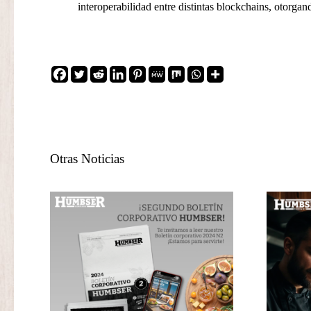
interoperabilidad entre distintas blockchains, otorga
Otras Noticias