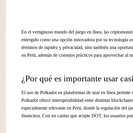
En el vertiginoso mundo del juego en línea, las criptomoned
emergido como una opción innovadora por su tecnología ava
términos de rapidez y privacidad, sino también una oportuni
en Perú, además de consejos prácticos para aprovechar al m
¿Por qué es importante usar cas
El uso de Polkadot en plataformas de azar en línea permite
Polkadot ofrece interoperabilidad entre distintas blockchain
especialmente relevante en Perú, donde la regulación del jue
financiera. Con un casino que acepte DOT, los usuarios pue