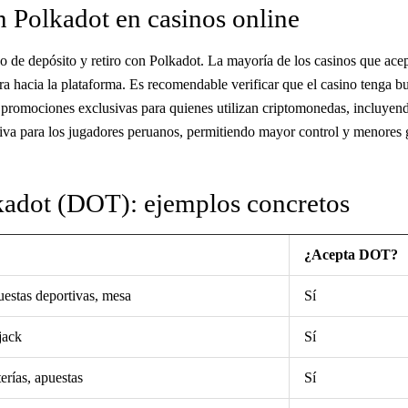
n Polkadot en casinos online
eso de depósito y retiro con Polkadot. La mayoría de los casinos que a
tera hacia la plataforma. Es recomendable verificar que el casino tenga 
en promociones exclusivas para quienes utilizan criptomonedas, incluyend
va para los jugadores peruanos, permitiendo mayor control y menores g
kadot (DOT): ejemplos concretos
¿Acepta DOT?
estas deportivas, mesa
Sí
jack
Sí
erías, apuestas
Sí