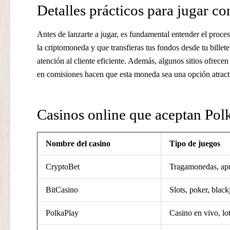
Detalles prácticos para jugar co
Antes de lanzarte a jugar, es fundamental entender el proc
la criptomoneda y que transfieras tus fondos desde tu bille
atención al cliente eficiente. Además, algunos sitios ofrec
en comisiones hacen que esta moneda sea una opción atracti
Casinos online que aceptan Pol
Nombre del casino
Tipo de juegos
CryptoBet
Tragamonedas, apu
BitCasino
Slots, poker, black
PolkaPlay
Casino en vivo, lot