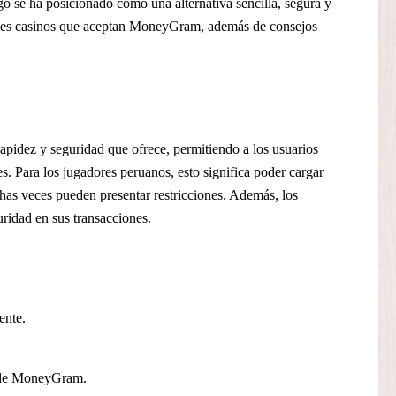
 se ha posicionado como una alternativa sencilla, segura y
cipales casinos que aceptan MoneyGram, además de consejos
apidez y seguridad que ofrece, permitiendo a los usuarios
es. Para los jugadores peruanos, esto significa poder cargar
chas veces pueden presentar restricciones. Además, los
ridad en sus transacciones.
ente.
ia de MoneyGram.