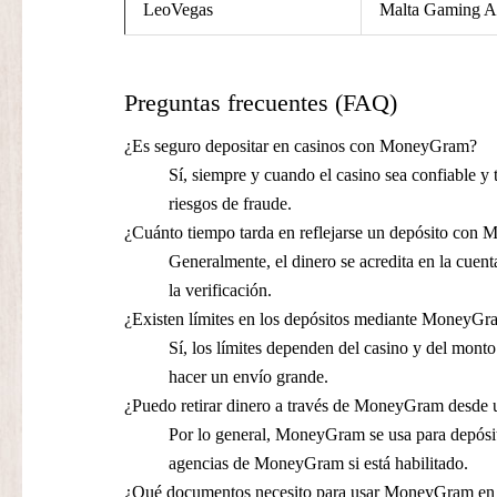
LeoVegas
Malta Gaming Au
Preguntas frecuentes (FAQ)
¿Es seguro depositar en casinos con MoneyGram?
Sí, siempre y cuando el casino sea confiable y
riesgos de fraude.
¿Cuánto tiempo tarda en reflejarse un depósito co
Generalmente, el dinero se acredita en la cuen
la verificación.
¿Existen límites en los depósitos mediante MoneyGr
Sí, los límites dependen del casino y del mont
hacer un envío grande.
¿Puedo retirar dinero a través de MoneyGram desde 
Por lo general, MoneyGram se usa para depósit
agencias de MoneyGram si está habilitado.
¿Qué documentos necesito para usar MoneyGram en