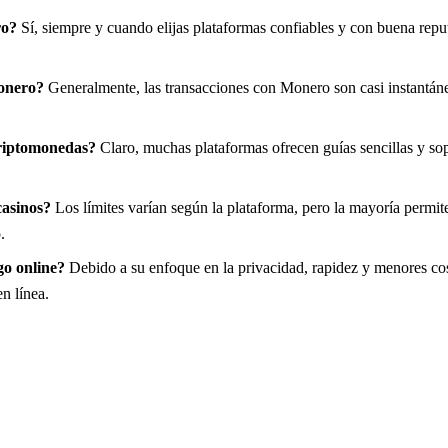
ro?
Sí, siempre y cuando elijas plataformas confiables y con buena repu
Monero?
Generalmente, las transacciones con Monero son casi instantán
criptomonedas?
Claro, muchas plataformas ofrecen guías sencillas y sop
casinos?
Los límites varían según la plataforma, pero la mayoría permi
.
go online?
Debido a su enfoque en la privacidad, rapidez y menores cos
n línea.