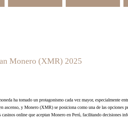
eptan Monero (XMR) 2025
ptomoneda ha tomado un protagonismo cada vez mayor, especialmente ent
e en ascenso, y Monero (XMR) se posiciona como una de las opciones pr
es casinos online que aceptan Monero en Perú, facilitando decisiones i