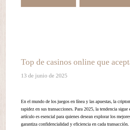
Top de casinos online que ac
13 de junio de 2025
En el mundo de los juegos en línea y las apuestas, la cri
rapidez en sus transacciones. Para 2025, la tendencia sigu
artículo es esencial para quienes desean explorar los mejor
garantiza confidencialidad y eficiencia en cada transacción.