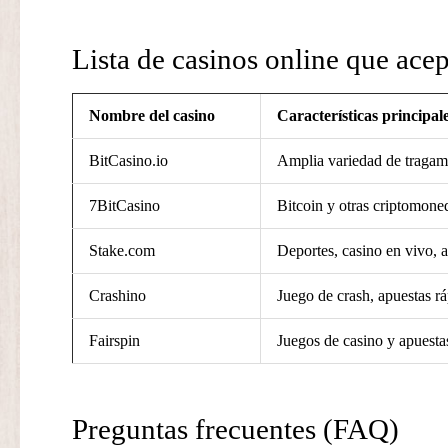
Lista de casinos online que ac
Nombre del casino
Características principal
BitCasino.io
Amplia variedad de tragamo
7BitCasino
Bitcoin y otras criptomone
Stake.com
Deportes, casino en vivo, 
Crashino
Juego de crash, apuestas r
Fairspin
Juegos de casino y apuesta
Preguntas frecuentes (FAQ)