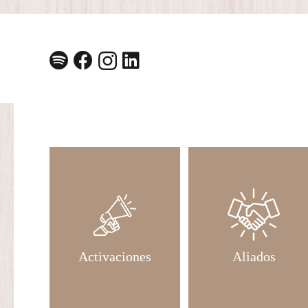
Activaciones
Aliados