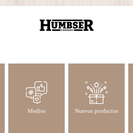
Medios
Nuevos productos