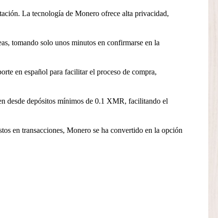
tación. La tecnología de Monero ofrece alta privacidad,
eas, tomando solo unos minutos en confirmarse en la
orte en español para facilitar el proceso de compra,
ten desde depósitos mínimos de 0.1 XMR, facilitando el
tos en transacciones, Monero se ha convertido en la opción