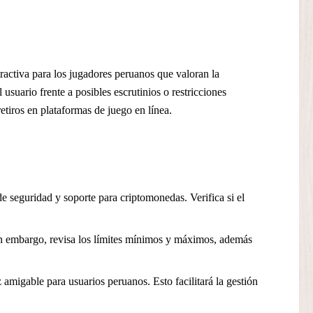
ractiva para los jugadores peruanos que valoran la
usuario frente a posibles escrutinios o restricciones
tiros en plataformas de juego en línea.
 seguridad y soporte para criptomonedas. Verifica si el
in embargo, revisa los límites mínimos y máximos, además
amigable para usuarios peruanos. Esto facilitará la gestión