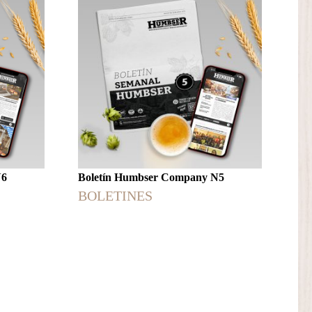
N6
Boletín Humbser Company N5
BOLETINES