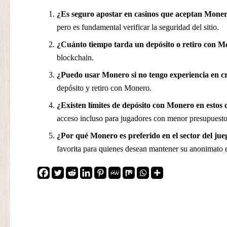
¿Es seguro apostar en casinos que aceptan Mone
pero es fundamental verificar la seguridad del sitio.
¿Cuánto tiempo tarda un depósito o retiro con 
blockchain.
¿Puedo usar Monero si no tengo experiencia en 
depósito y retiro con Monero.
¿Existen límites de depósito con Monero en estos 
acceso incluso para jugadores con menor presupuesto
¿Por qué Monero es preferido en el sector del jue
favorita para quienes desean mantener su anonimato e