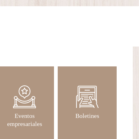
Eventos
Boletines
empresariales