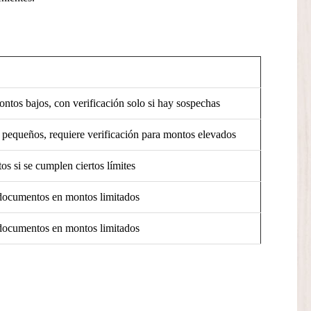
ntos bajos, con verificación solo si hay sospechas
s pequeños, requiere verificación para montos elevados
os si se cumplen ciertos límites
 documentos en montos limitados
 documentos en montos limitados