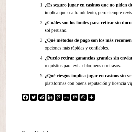
¿Es seguro jugar en casinos que no piden d
implica que sea fraudulento, pero siempre revisa
¿Cuáles son los límites para retirar sin doc
sol peruano.
¿Qué métodos de pago son los más recomen
opciones más rápidas y confiables.
¿Puedo retirar ganancias grandes sin envi
requisitos para evitar bloqueos o retrasos.
¿Qué riesgos implica jugar en casinos sin v
plataformas con buena reputación y licencia vig