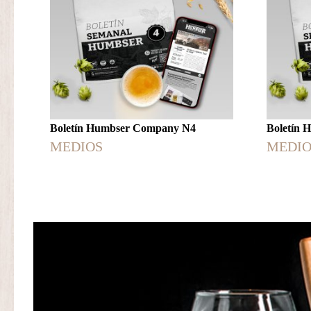
Boletín Humbser Company N4
Boletín
MEDIOS
MEDIO