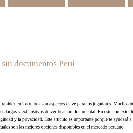
o sin documentos Perú
a rapidez en los retiros son aspectos clave para los jugadores. Muchos b
sos largos y exhaustivos de verificación documental. En este contexto, l
gilidad y la privacidad. Este artículo es importante porque te ayudará a 
cuáles son las mejores opciones disponibles en el mercado peruano.