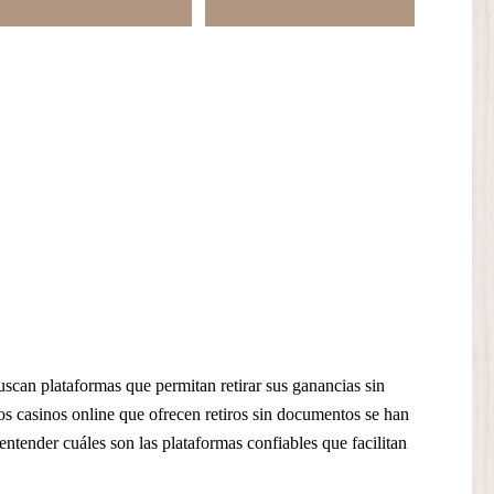
uscan plataformas que permitan retirar sus ganancias sin
os casinos online que ofrecen retiros sin documentos se han
entender cuáles son las plataformas confiables que facilitan