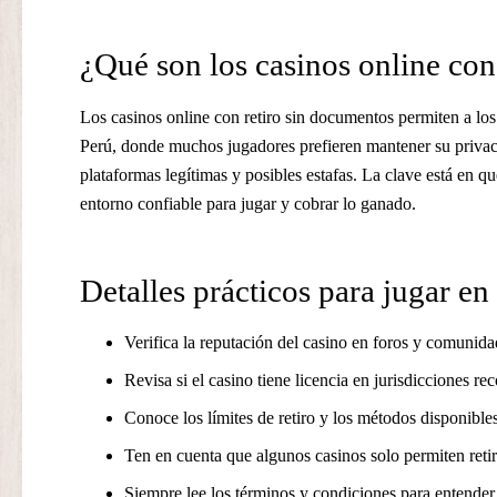
¿Qué son los casinos online con
Los casinos online con retiro sin documentos permiten a los 
Perú, donde muchos jugadores prefieren mantener su privacid
plataformas legítimas y posibles estafas. La clave está en 
entorno confiable para jugar y cobrar lo ganado.
Detalles prácticos para jugar en
Verifica la reputación del casino en foros y comunida
Revisa si el casino tiene licencia en jurisdicciones 
Conoce los límites de retiro y los métodos disponibles
Ten en cuenta que algunos casinos solo permiten retir
Siempre lee los términos y condiciones para entender l