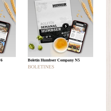
N6
Boletín Humbser Company N5
BOLETINES