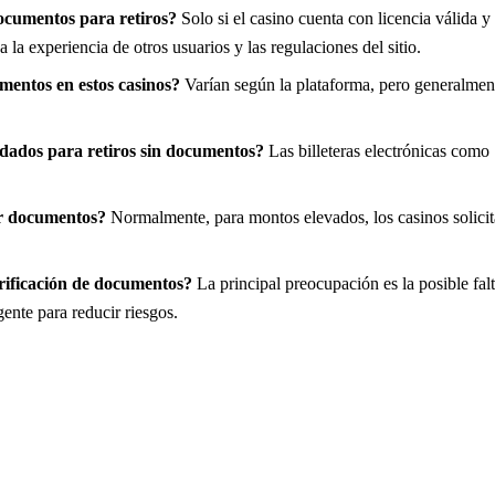
ocumentos para retiros?
Solo si el casino cuenta con licencia válida y 
 la experiencia de otros usuarios y las regulaciones del sitio.
umentos en estos casinos?
Varían según la plataforma, pero generalme
dados para retiros sin documentos?
Las billeteras electrónicas como S
ar documentos?
Normalmente, para montos elevados, los casinos solicit
erificación de documentos?
La principal preocupación es la posible fal
ente para reducir riesgos.