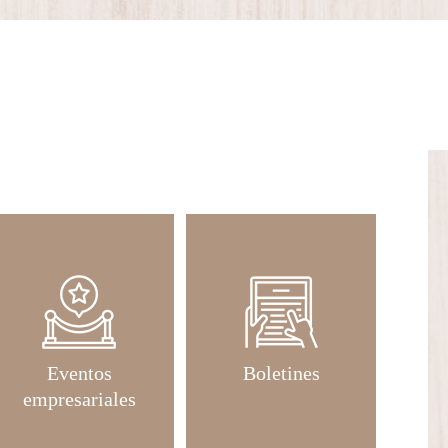
Eventos
Boletines
empresariales