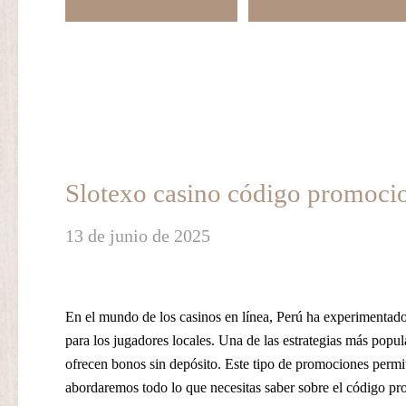
Slotexo casino código promocio
13 de junio de 2025
En el mundo de los casinos en línea, Perú ha experimentado 
para los jugadores locales. Una de las estrategias más popu
ofrecen bonos sin depósito. Este tipo de promociones permite
abordaremos todo lo que necesitas saber sobre el código pr