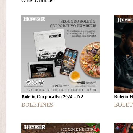
Otras Noticias
Boletín Corporativo 2024 – N2
Boletín
BOLETINES
BOLET