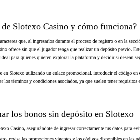
 de Slotexo Casino y cómo funciona?
acteres que, al ingresarlos durante el proceso de registro o en la sec
ino ofrece sin que el jugador tenga que realizar un depósito previo. E
 ideal para quienes quieren explorar la plataforma y decidir si desean s
 en Slotexo utilizando un enlace promocional, introducir el código en el
 los términos y condiciones asociados, ya que suelen tener requisitos es
har los bonos sin depósito en Slotexo
texo Casino, asegurándote de ingresar correctamente tus datos para evit
tro, revisa las promociones vigentes y los códigos disponibles en las pá