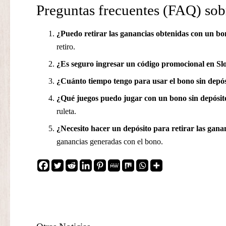
Preguntas frecuentes (FAQ) sob
¿Puedo retirar las ganancias obtenidas con un bo
retiro.
¿Es seguro ingresar un código promocional en Sl
¿Cuánto tiempo tengo para usar el bono sin depós
¿Qué juegos puedo jugar con un bono sin depósit
ruleta.
¿Necesito hacer un depósito para retirar las gana
ganancias generadas con el bono.