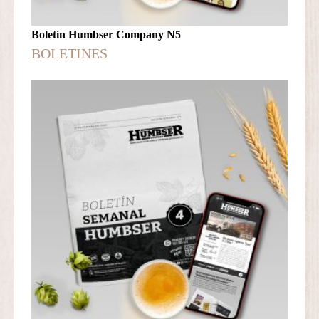
Boletín Humbser Company N5
BOLETINES