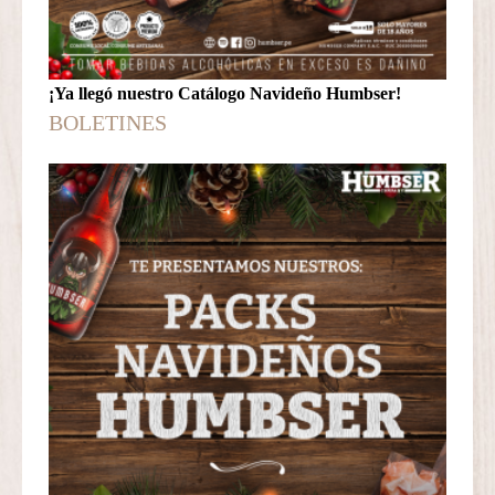
¡Ya llegó nuestro Catálogo Navideño Humbser!
BOLETINES