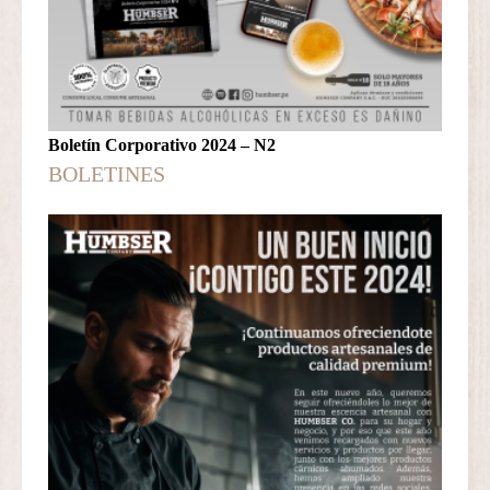
Boletín Corporativo 2024 – N2
BOLETINES