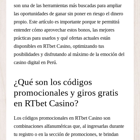
son una de las herramientas más buscadas para ampliar
las oportunidades de ganar sin poner en riesgo el dinero
propio. Este artículo es importante porque te permitirá
entender cómo aprovechar estos bonos, las mejores
prácticas para usarlos y qué ofertas actuales están
disponibles en RTbet Casino, optimizando tus
posibilidades y disfrutando al máximo de la emoción del
casino digital en Perú.
¿Qué son los códigos
promocionales y giros gratis
en RTbet Casino?
Los códigos promocionales en RTbet Casino son
combinaciones alfanuméricas que, al ingresarlas durante
tu registro o en la sección de promociones, te brindan