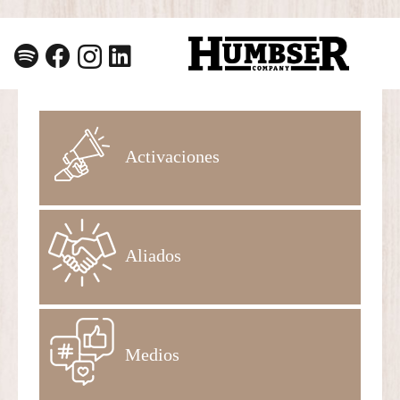
Activaciones
Aliados
Medios