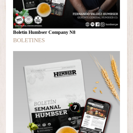
Boletín Humbser Company N8
BOLETINES