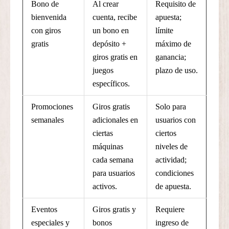
Bono de
Al crear
Requisito de
bienvenida
cuenta, recibe
apuesta;
con giros
un bono en
límite
gratis
depósito +
máximo de
giros gratis en
ganancia;
juegos
plazo de uso.
específicos.
Promociones
Giros gratis
Solo para
semanales
adicionales en
usuarios con
ciertas
ciertos
máquinas
niveles de
cada semana
actividad;
para usuarios
condiciones
activos.
de apuesta.
Eventos
Giros gratis y
Requiere
especiales y
bonos
ingreso de