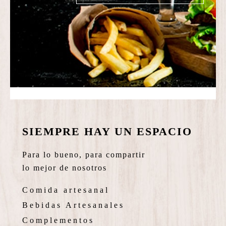
SIEMPRE HAY UN ESPACIO
Para lo bueno, para compartir
lo mejor de nosotros
Comida artesanal
Bebidas Artesanales
Complementos