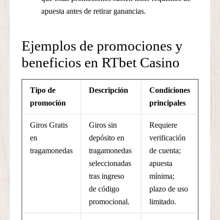
apuesta antes de retirar ganancias.
Ejemplos de promociones y
beneficios en RTbet Casino
Tipo de
Descripción
Condiciones
promoción
principales
Giros Gratis
Giros sin
Requiere
en
depósito en
verificación
tragamonedas
tragamonedas
de cuenta;
seleccionadas
apuesta
tras ingreso
mínima;
de código
plazo de uso
promocional.
limitado.