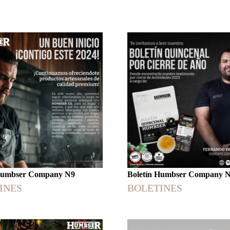
 Humbser Company N9
Boletín Humbser Company 
INES
BOLETINES