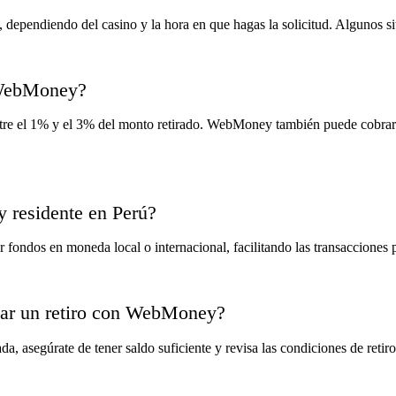
, dependiendo del casino y la hora en que hagas la solicitud. Algunos sit
a WebMoney?
ntre el 1% y el 3% del monto retirado. WebMoney también puede cobrar 
 residente en Perú?
fondos en moneda local o internacional, facilitando las transacciones 
itar un retiro con WebMoney?
ada, asegúrate de tener saldo suficiente y revisa las condiciones de reti