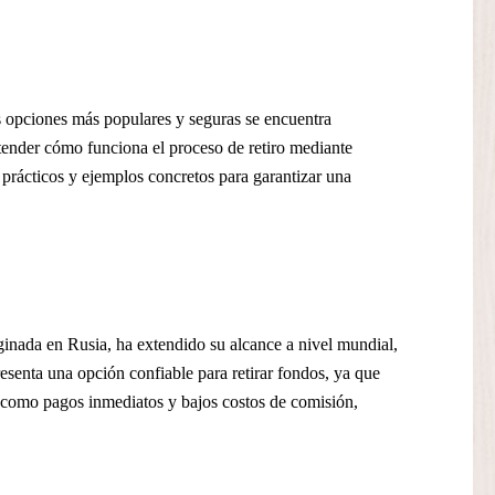
as opciones más populares y seguras se encuentra
tender cómo funciona el proceso de retiro mediante
prácticos y ejemplos concretos para garantizar una
ginada en Rusia, ha extendido su alcance a nivel mundial,
senta una opción confiable para retirar fondos, ya que
as como pagos inmediatos y bajos costos de comisión,