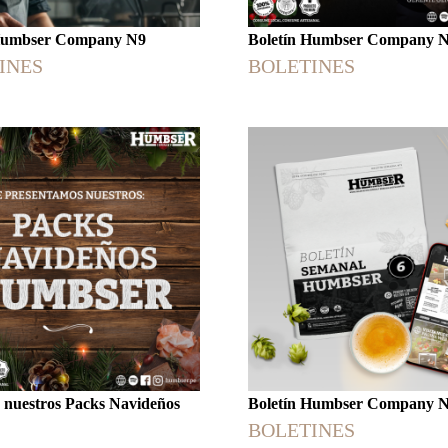
 Humbser Company N9
Boletín Humbser Company 
INES
BOLETINES
 nuestros Packs Navideños
Boletín Humbser Company 
BOLETINES