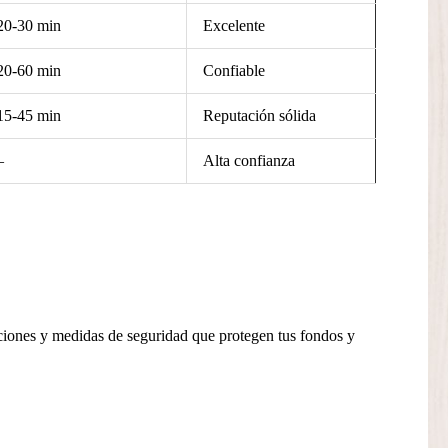
20-30 min
Excelente
20-60 min
Confiable
15-45 min
Reputación sólida
–
Alta confianza
aciones y medidas de seguridad que protegen tus fondos y