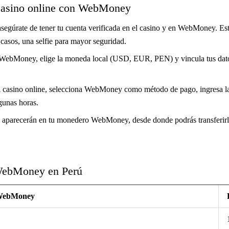
n casino online con WebMoney
o, asegúrate de tener tu cuenta verificada en el casino y en WebMoney. E
asos, una selfie para mayor seguridad.
WebMoney, elige la moneda local (USD, EUR, PEN) y vincula tus datos b
del casino online, selecciona WebMoney como método de pago, ingresa la 
gunas horas.
 aparecerán en tu monedero WebMoney, desde donde podrás transferirlos 
 WebMoney en Perú
 WebMoney