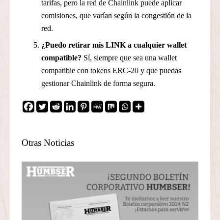
tarifas, pero la red de Chainlink puede aplicar
comisiones, que varían según la congestión de la
red.
¿Puedo retirar mis LINK a cualquier wallet
compatible?
Sí, siempre que sea una wallet
compatible con tokens ERC-20 y que puedas
gestionar Chainlink de forma segura.
Otras Noticias