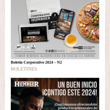
Boletín Corporativo 2024 – N2
BOLETINES