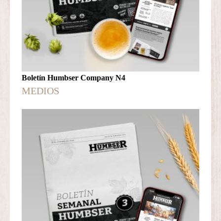
Boletín Humbser Company N4
MEDIOS