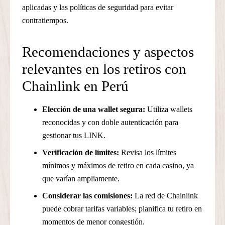
aplicadas y las políticas de seguridad para evitar
contratiempos.
Recomendaciones y aspectos
relevantes en los retiros con
Chainlink en Perú
Elección de una wallet segura:
Utiliza wallets
reconocidas y con doble autenticación para
gestionar tus LINK.
Verificación de límites:
Revisa los límites
mínimos y máximos de retiro en cada casino, ya
que varían ampliamente.
Considerar las comisiones:
La red de Chainlink
puede cobrar tarifas variables; planifica tu retiro en
momentos de menor congestión.