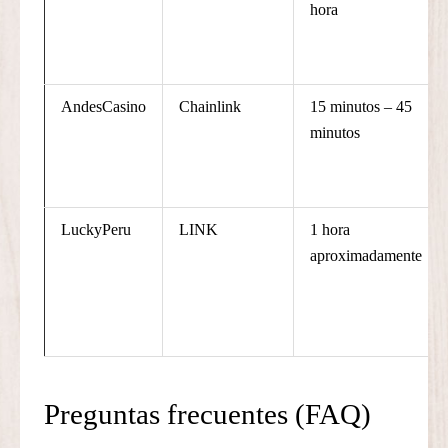
hora
AndesCasino
Chainlink
15 minutos – 45
minutos
LuckyPeru
LINK
1 hora
aproximadamente
Preguntas frecuentes (FAQ)