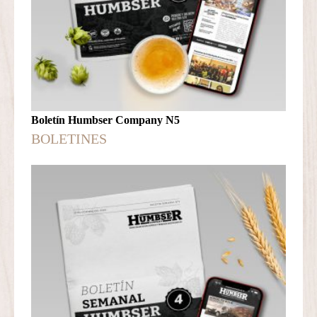
Boletín Humbser Company N5
BOLETINES