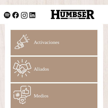
Activaciones
Aliados
Medios