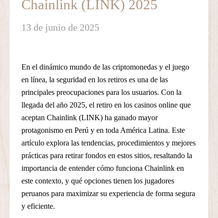
Chainlink (LINK) 2025
13 de junio de 2025
En el dinámico mundo de las criptomonedas y el juego
en línea, la seguridad en los retiros es una de las
principales preocupaciones para los usuarios. Con la
llegada del año 2025, el retiro en los casinos online que
aceptan Chainlink (LINK) ha ganado mayor
protagonismo en Perú y en toda América Latina. Este
artículo explora las tendencias, procedimientos y mejores
prácticas para retirar fondos en estos sitios, resaltando la
importancia de entender cómo funciona Chainlink en
este contexto, y qué opciones tienen los jugadores
peruanos para maximizar su experiencia de forma segura
y eficiente.