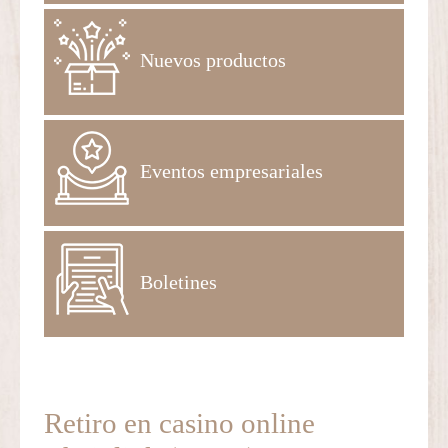
Nuevos productos
Eventos empresariales
Boletines
Retiro en casino online