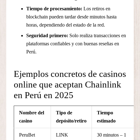
Tiempo de procesamiento:
Los retiros en
blockchain pueden tardar desde minutos hasta
horas, dependiendo del estado de la red.
Seguridad primero:
Solo realiza transacciones en
plataformas confiables y con buenas reseñas en
Perú.
Ejemplos concretos de casinos
online que aceptan Chainlink
en Perú en 2025
Nombre del
Tipo de
Tiempo
casino
depósito/retiro
estimado
PeruBet
LINK
30 minutos – 1