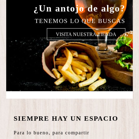
¿Un antojo de algo?
TENEMOS LO QUE BUSCAS
VISITA NUESTRA TIENDA
SIEMPRE HAY UN ESPACIO
Para lo bueno, para compartir