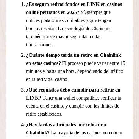
¿Es seguro retirar fondos en LINK en casinos
online peruanos en 2025?
Sí, siempre que
utilices plataformas confiables y que tengan
buenas reseñas. La tecnología de Chainlink
también ofrece mayor seguridad en las
transacciones.
¿Cuánto tiempo tarda un retiro en Chainlink
en estos casinos?
El proceso puede variar entre 15
minutos y hasta una hora, dependiendo del tráfico
en la red y del casino.
¿Qué requisitos debo cumplir para retirar en
LINK?
Tener una wallet compatible, verificar tu
cuenta en el casino, y cumplir con los límites de
retiro establecidos.
¿Hay tarifas adicionales por retirar en
Chainlink?
La mayoría de los casinos no cobran