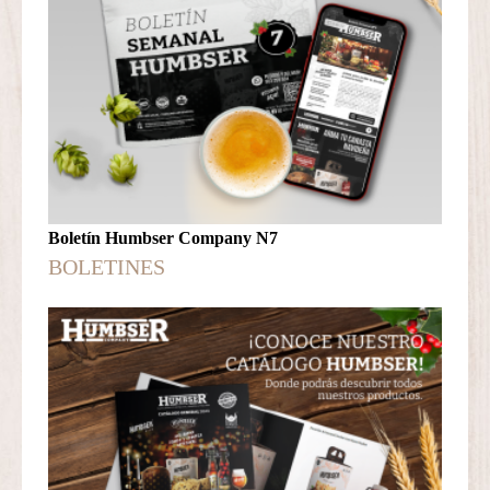
Boletín Humbser Company N7
BOLETINES