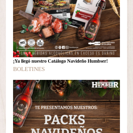
¡Ya llegó nuestro Catálogo Navideño Humbser!
BOLETINES