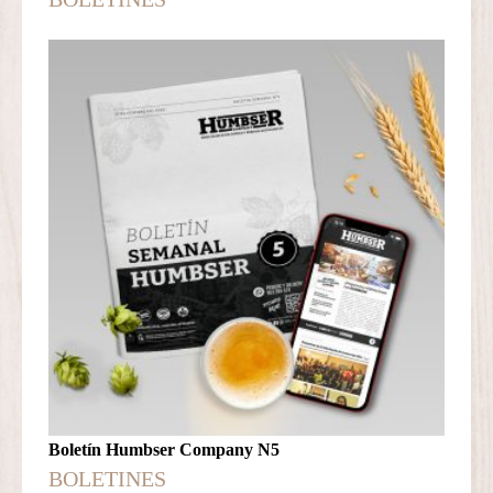
Boletín Humbser Company N5
BOLETINES