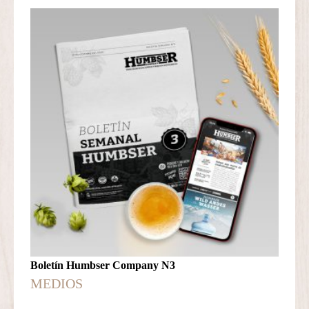
Boletín Humbser Company N3
MEDIOS