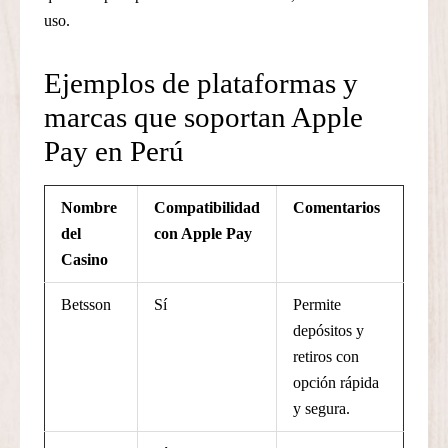
uso.
Ejemplos de plataformas y
marcas que soportan Apple
Pay en Perú
Nombre
Compatibilidad
Comentarios
del
con Apple Pay
Casino
Betsson
Sí
Permite
depósitos y
retiros con
opción rápida
y segura.