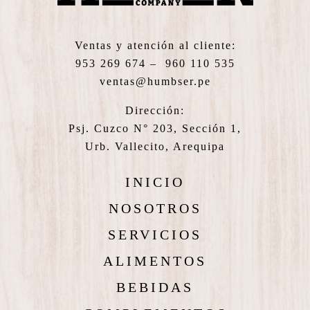
Ventas y atención al cliente:
953 269 674 – 960 110 535
ventas@humbser.pe
Dirección:
Psj. Cuzco N° 203, Sección 1,
Urb. Vallecito, Arequipa
INICIO
NOSOTROS
SERVICIOS
ALIMENTOS
BEBIDAS