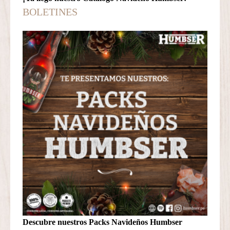
BOLETINES
Descubre nuestros Packs Navideños Humbser