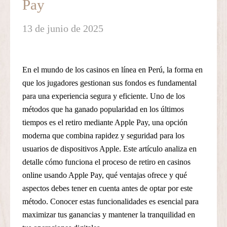
Pay
13 de junio de 2025
En el mundo de los casinos en línea en Perú, la forma en
que los jugadores gestionan sus fondos es fundamental
para una experiencia segura y eficiente. Uno de los
métodos que ha ganado popularidad en los últimos
tiempos es el retiro mediante Apple Pay, una opción
moderna que combina rapidez y seguridad para los
usuarios de dispositivos Apple. Este artículo analiza en
detalle cómo funciona el proceso de retiro en casinos
online usando Apple Pay, qué ventajas ofrece y qué
aspectos debes tener en cuenta antes de optar por este
método. Conocer estas funcionalidades es esencial para
maximizar tus ganancias y mantener la tranquilidad en