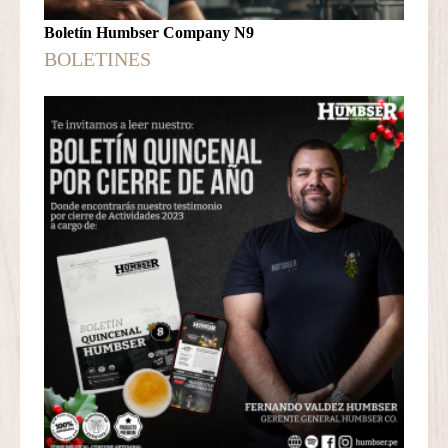
Boletín Humbser Company N9
BOLETINES