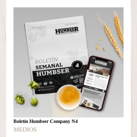
Boletín Humbser Company N4
MEDIOS