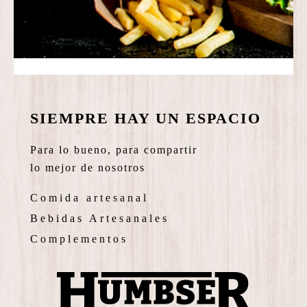
SIEMPRE HAY UN ESPACIO
Para lo bueno, para compartir
lo mejor de nosotros
Comida artesanal
Bebidas Artesanales
Complementos