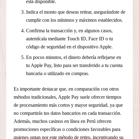
está disponible.
Indica el monto que deseas retirar, asegurándote de
cumplir con los mínimos y máximos establecidos.
Confirma la transacción y, en algunos casos,
autentícala mediante Touch ID, Face ID o tu
código de seguridad en el dispositivo Apple.
En pocos minutos, el dinero debería reflejarse en
tu Apple Pay, listo para ser transferido a tu cuenta
bancaria o utilizado en compras.
Es importante destacar que, en comparación con otros
métodos tradicionales, Apple Pay suele ofrecer tiempos
de procesamiento más cortos y mayor seguridad, ya que
no compartirás tus datos bancarios en cada transacción.
Además, muchos casinos en línea en Perú ofrecen
promociones específicas o condiciones favorables para
quienes optan por este método de retiro, incentivando su