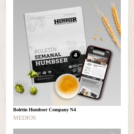
Boletín Humbser Company N4
MEDIOS