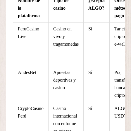
Nombre de
Tipo de
¿Acepta
Otros
la
casino
ALGO?
métodos
plataforma
pago
PeruCasino
Casino en
Sí
Tarjetas,
Live
vivo y
criptomo
tragamonedas
e-wallets
AndesBet
Apuestas
Sí
Pix,
deportivas y
transfere
casino
bancaria,
criptomo
CryptoCasino
Casino
Sí
ALGO, 
Perú
internacional
USDT
con enfoque