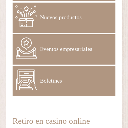
Nuevos productos
Eventos empresariales
Boletines
Retiro en casino online