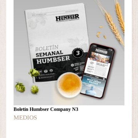
Boletín Humbser Company N3
MEDIOS