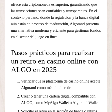
ofrece esta criptomoneda es superior, garantizando que
las transacciones sean confiables y transparentes. En el
contexto peruano, donde la regulación y la banca digital
aún están en proceso de maduración, Algorand presenta
una alternativa moderna y eficiente para gestionar fondos
en el sector del juego en línea.
Pasos prácticos para realizar
un retiro en casino online con
ALGO en 2025
Verificar que la plataforma de casino online acepte
Algorand como método de retiro.
Crear o tener una cartera digital compatible con
ALGO, como MyAlgo Wallet o Algorand Wallet.
Solicitar el retiro en la sección de banca o retiros