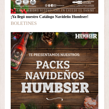
¡Ya llegó nuestro Catálogo Navideño Humbser!
BOLETINES