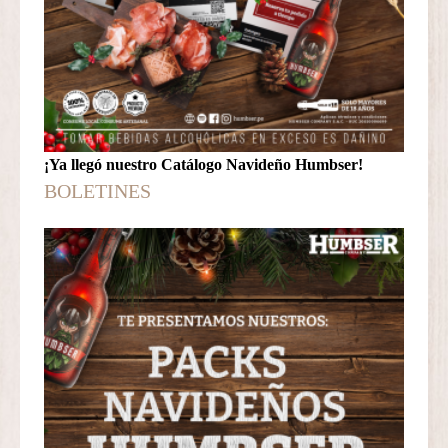
¡Ya llegó nuestro Catálogo Navideño Humbser!
BOLETINES