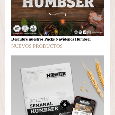
Descubre nuestros Packs Navideños Humbser
NUEVOS PRODUCTOS