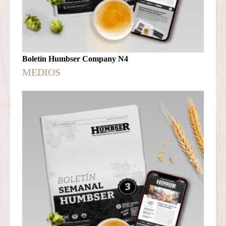
Boletín Humbser Company N4
MEDIOS