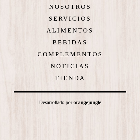
NOSOTROS
SERVICIOS
ALIMENTOS
BEBIDAS
COMPLEMENTOS
NOTICIAS
TIENDA
Desarrollado por
orangejungle