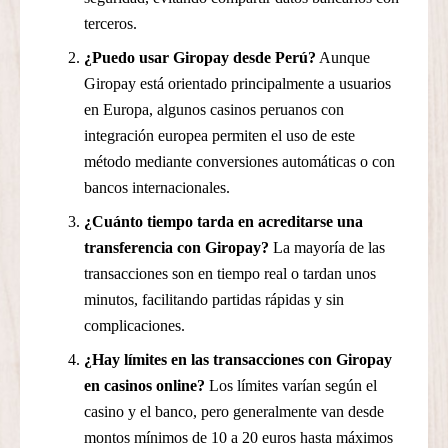
terceros.
¿Puedo usar Giropay desde Perú?
Aunque
Giropay está orientado principalmente a usuarios
en Europa, algunos casinos peruanos con
integración europea permiten el uso de este
método mediante conversiones automáticas o con
bancos internacionales.
¿Cuánto tiempo tarda en acreditarse una
transferencia con Giropay?
La mayoría de las
transacciones son en tiempo real o tardan unos
minutos, facilitando partidas rápidas y sin
complicaciones.
¿Hay límites en las transacciones con Giropay
en casinos online?
Los límites varían según el
casino y el banco, pero generalmente van desde
montos mínimos de 10 a 20 euros hasta máximos