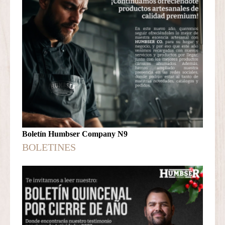
Boletín Humbser Company N9
BOLETINES