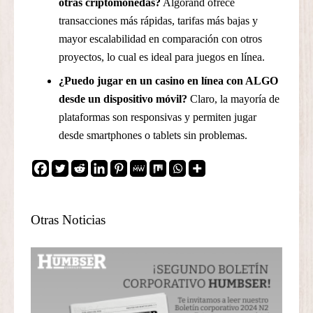
otras criptomonedas?
Algorand ofrece
transacciones más rápidas, tarifas más bajas y
mayor escalabilidad en comparación con otros
proyectos, lo cual es ideal para juegos en línea.
¿Puedo jugar en un casino en línea con ALGO
desde un dispositivo móvil?
Claro, la mayoría de
plataformas son responsivas y permiten jugar
desde smartphones o tablets sin problemas.
Otras Noticias