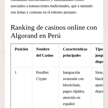
asociados a transacciones tradicionales, que a menudo
son lentas y costosas en el entorno peruano.
Ranking de casinos online con
Algorand en Perú
Posición
Nombre
Características
Tipo de
del Casino
principales
juegos
disponi
1
PeruBet
Integración
Slots, ru
Crypto
avanzada con
blackjac
blockchain,
apuestas
pagos rápidos,
deportiv
atención en
español