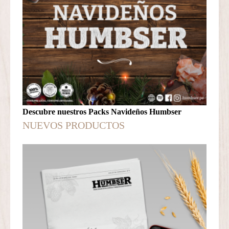
Descubre nuestros Packs Navideños Humbser
NUEVOS PRODUCTOS