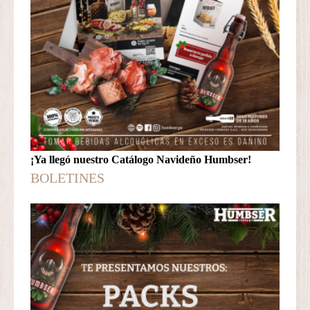
¡Ya llegó nuestro Catálogo Navideño Humbser!
BOLETINES