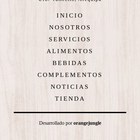
INICIO
NOSOTROS
SERVICIOS
ALIMENTOS
BEBIDAS
COMPLEMENTOS
NOTICIAS
TIENDA
Desarrollado por
orangejungle