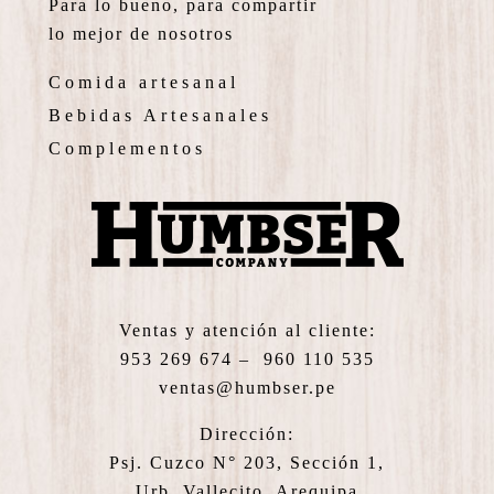
Para lo bueno, para compartir
lo mejor de nosotros
Comida artesanal
Bebidas Artesanales
Complementos
Ventas y atención al cliente:
953 269 674 – 960 110 535
ventas@humbser.pe
Dirección:
Psj. Cuzco N° 203, Sección 1,
Urb. Vallecito, Arequipa