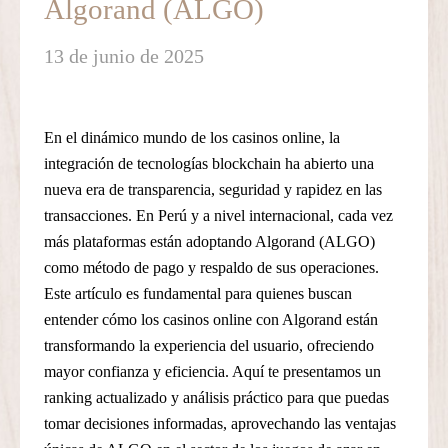
Algorand (ALGO)
13 de junio de 2025
En el dinámico mundo de los casinos online, la
integración de tecnologías blockchain ha abierto una
nueva era de transparencia, seguridad y rapidez en las
transacciones. En Perú y a nivel internacional, cada vez
más plataformas están adoptando Algorand (ALGO)
como método de pago y respaldo de sus operaciones.
Este artículo es fundamental para quienes buscan
entender cómo los casinos online con Algorand están
transformando la experiencia del usuario, ofreciendo
mayor confianza y eficiencia. Aquí te presentamos un
ranking actualizado y análisis práctico para que puedas
tomar decisiones informadas, aprovechando las ventajas