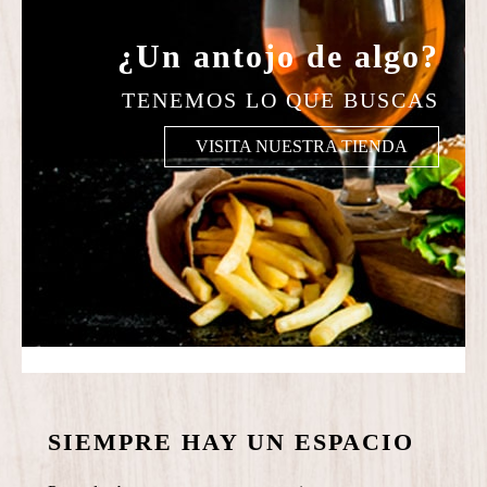
¿Un antojo de algo?
TENEMOS LO QUE BUSCAS
VISITA NUESTRA TIENDA
SIEMPRE HAY UN ESPACIO