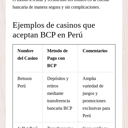
bancaria de manera segura y sin complicaciones.
Ejemplos de casinos que
aceptan BCP en Perú
Nombre
Metodo de
Comentarios
del Casino
Pago con
BCP
Betsson
Depósitos y
Amplia
Perú
retiros
variedad de
mediante
juegos y
transferencia
promociones
bancaria BCP
exclusivas para
Perú