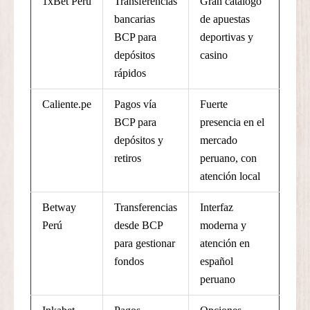
1xBet Perú
Transferencias
Gran catálogo
bancarias
de apuestas
BCP para
deportivas y
depósitos
casino
rápidos
Caliente.pe
Pagos vía
Fuerte
BCP para
presencia en el
depósitos y
mercado
retiros
peruano, con
atención local
Betway
Transferencias
Interfaz
Perú
desde BCP
moderna y
para gestionar
atención en
fondos
español
peruano