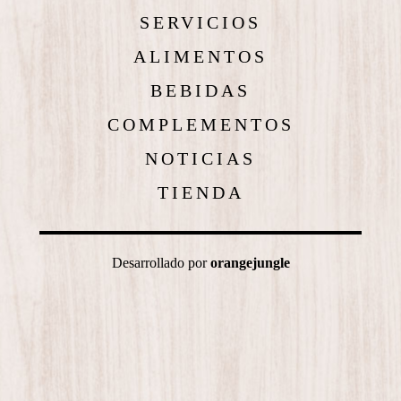
SERVICIOS
ALIMENTOS
BEBIDAS
COMPLEMENTOS
NOTICIAS
TIENDA
Desarrollado por
orangejungle