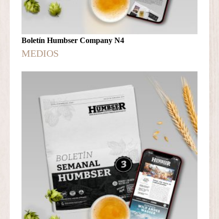
Boletín Humbser Company N4
MEDIOS