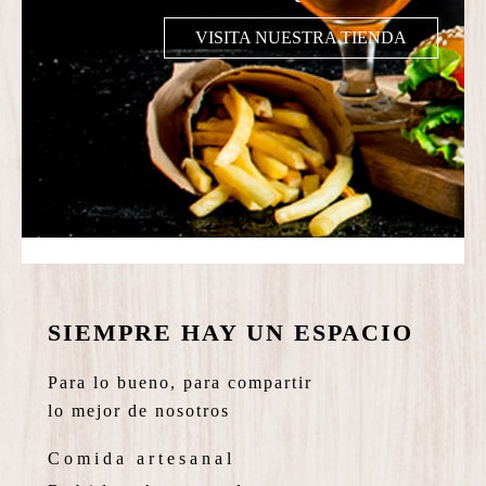
VISITA NUESTRA TIENDA
SIEMPRE HAY UN ESPACIO
Para lo bueno, para compartir
lo mejor de nosotros
Comida artesanal