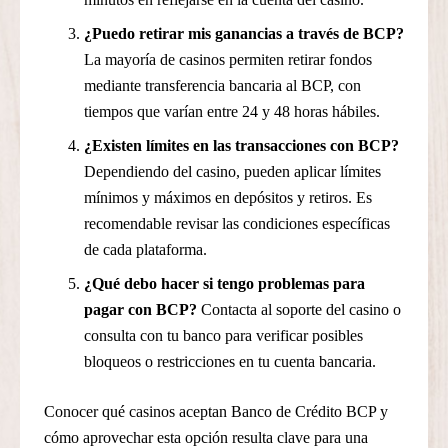
¿Puedo retirar mis ganancias a través de BCP?
La mayoría de casinos permiten retirar fondos
mediante transferencia bancaria al BCP, con
tiempos que varían entre 24 y 48 horas hábiles.
¿Existen límites en las transacciones con BCP?
Dependiendo del casino, pueden aplicar límites
mínimos y máximos en depósitos y retiros. Es
recomendable revisar las condiciones específicas
de cada plataforma.
¿Qué debo hacer si tengo problemas para
pagar con BCP?
Contacta al soporte del casino o
consulta con tu banco para verificar posibles
bloqueos o restricciones en tu cuenta bancaria.
Conocer qué casinos aceptan Banco de Crédito BCP y
cómo aprovechar esta opción resulta clave para una