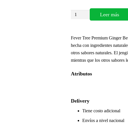
FEVER
Leer más
TREE
Premium
Ginger
Fever Tree Premium Ginger Beer
Beer
hecha con ingredientes naturale
cantidad
otros sabores naturales. El jengi
mientras que los otros sabores l
Atributos
Delivery
Tiene costo adicional
Envíos a nivel nacional