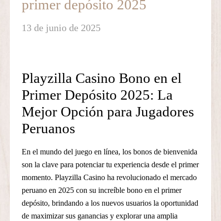
primer depósito 2025
13 de junio de 2025
Playzilla Casino Bono en el
Primer Depósito 2025: La
Mejor Opción para Jugadores
Peruanos
En el mundo del juego en línea, los bonos de bienvenida
son la clave para potenciar tu experiencia desde el primer
momento. Playzilla Casino ha revolucionado el mercado
peruano en 2025 con su increíble bono en el primer
depósito, brindando a los nuevos usuarios la oportunidad
de maximizar sus ganancias y explorar una amplia