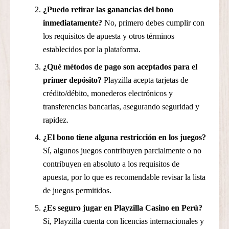
¿Puedo retirar las ganancias del bono
inmediatamente?
No, primero debes cumplir con
los requisitos de apuesta y otros términos
establecidos por la plataforma.
¿Qué métodos de pago son aceptados para el
primer depósito?
Playzilla acepta tarjetas de
crédito/débito, monederos electrónicos y
transferencias bancarias, asegurando seguridad y
rapidez.
¿El bono tiene alguna restricción en los juegos?
Sí, algunos juegos contribuyen parcialmente o no
contribuyen en absoluto a los requisitos de
apuesta, por lo que es recomendable revisar la lista
de juegos permitidos.
¿Es seguro jugar en Playzilla Casino en Perú?
Sí, Playzilla cuenta con licencias internacionales y