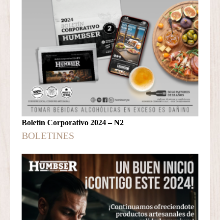
Boletín Corporativo 2024 – N2
BOLETINES