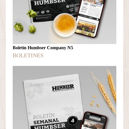
Boletín Humbser Company N5
BOLETINES