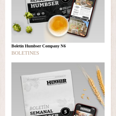
Boletín Humbser Company N6
BOLETINES