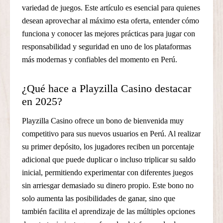
variedad de juegos. Este artículo es esencial para quienes
desean aprovechar al máximo esta oferta, entender cómo
funciona y conocer las mejores prácticas para jugar con
responsabilidad y seguridad en uno de los plataformas
más modernas y confiables del momento en Perú.
¿Qué hace a Playzilla Casino destacar
en 2025?
Playzilla Casino ofrece un bono de bienvenida muy
competitivo para sus nuevos usuarios en Perú. Al realizar
su primer depósito, los jugadores reciben un porcentaje
adicional que puede duplicar o incluso triplicar su saldo
inicial, permitiendo experimentar con diferentes juegos
sin arriesgar demasiado su dinero propio. Este bono no
solo aumenta las posibilidades de ganar, sino que
también facilita el aprendizaje de las múltiples opciones