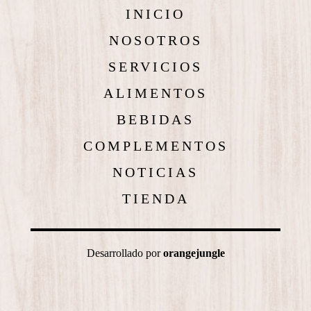
INICIO
NOSOTROS
SERVICIOS
ALIMENTOS
BEBIDAS
COMPLEMENTOS
NOTICIAS
TIENDA
Desarrollado por
orangejungle