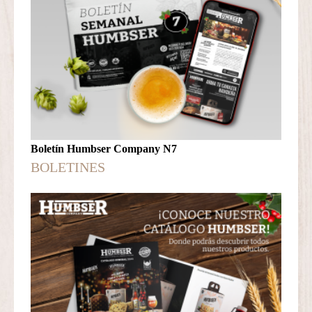
Boletín Humbser Company N7
BOLETINES