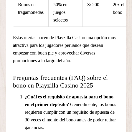
Bonos en
50% en
S/ 200
20x el
tragamonedas
juegos
bono
selectos
Estas ofertas hacen de Playzilla Casino una opción muy
atractiva para los jugadores peruanos que desean
empezar con buen pie y aprovechar diversas
promociones a lo largo del año.
Preguntas frecuentes (FAQ) sobre el
bono en Playzilla Casino 2025
¿Cuál es el requisito de apuesta para el bono
en el primer depósito?
Generalmente, los bonos
requieren cumplir con un requisito de apuesta de
30 veces el monto del bono antes de poder retirar
ganancias.