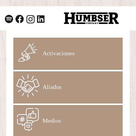
Activaciones
Aliados
Medios