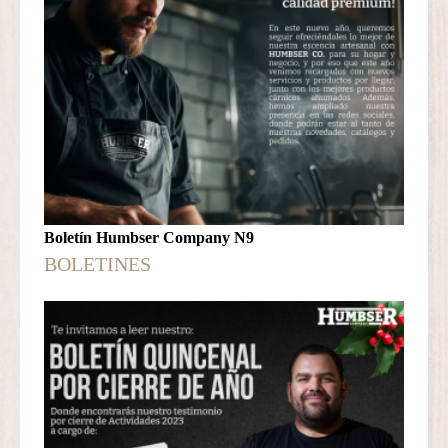
Boletín Humbser Company N9
BOLETINES