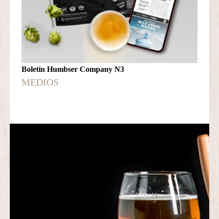
Boletín Humbser Company N3
MEDIOS