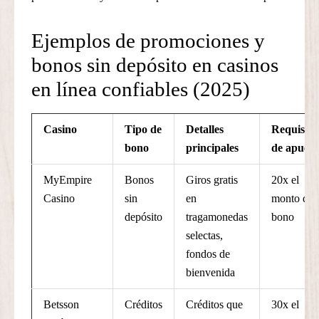
Ejemplos de promociones y
bonos sin depósito en casinos
en línea confiables (2025)
Casino
Tipo de
Detalles
Requisito
bono
principales
de apuest
MyEmpire
Bonos
Giros gratis
20x el
Casino
sin
en
monto del
depósito
tragamonedas
bono
selectas,
fondos de
bienvenida
Betsson
Créditos
Créditos que
30x el