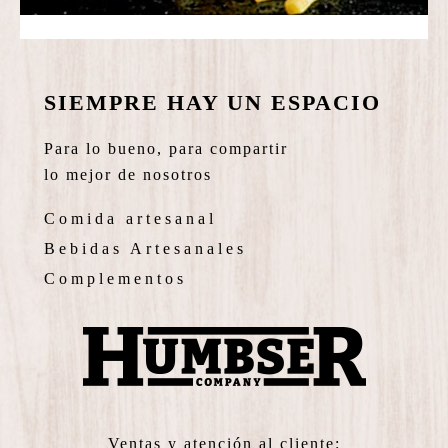
SIEMPRE HAY UN ESPACIO
Para lo bueno, para compartir
lo mejor de nosotros
Comida artesanal
Bebidas Artesanales
Complementos
Ventas y atención al cliente: