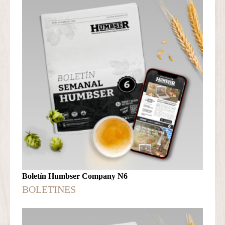
Boletín Humbser Company N6
BOLETINES