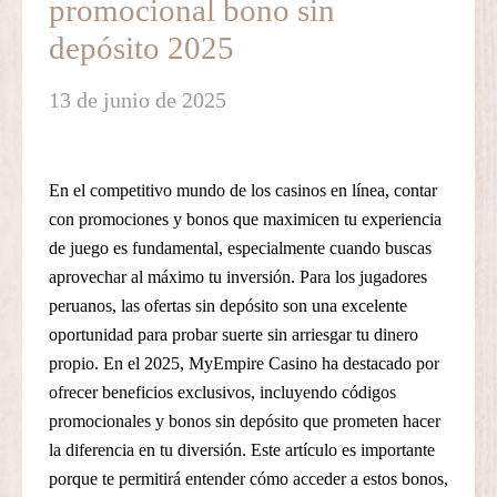
promocional bono sin
depósito 2025
13 de junio de 2025
En el competitivo mundo de los casinos en línea, contar
con promociones y bonos que maximicen tu experiencia
de juego es fundamental, especialmente cuando buscas
aprovechar al máximo tu inversión. Para los jugadores
peruanos, las ofertas sin depósito son una excelente
oportunidad para probar suerte sin arriesgar tu dinero
propio. En el 2025, MyEmpire Casino ha destacado por
ofrecer beneficios exclusivos, incluyendo códigos
promocionales y bonos sin depósito que prometen hacer
la diferencia en tu diversión. Este artículo es importante
porque te permitirá entender cómo acceder a estos bonos,