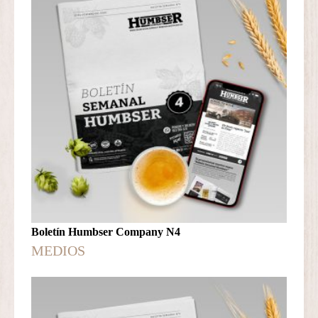
Boletín Humbser Company N4
MEDIOS