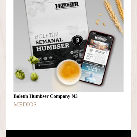
Boletín Humbser Company N3
MEDIOS