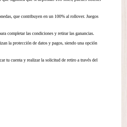
onedas, que contribuyen en un 100% al rollover. Juegos
ra completar las condiciones y retirar las ganancias.
izan la protección de datos y pagos, siendo una opción
r tu cuenta y realizar la solicitud de retiro a través del