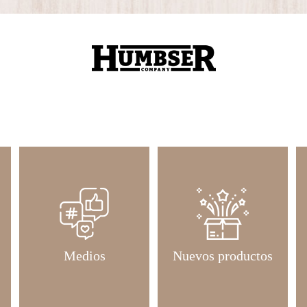
Medios
Nuevos productos