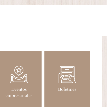
Eventos
Boletines
empresariales