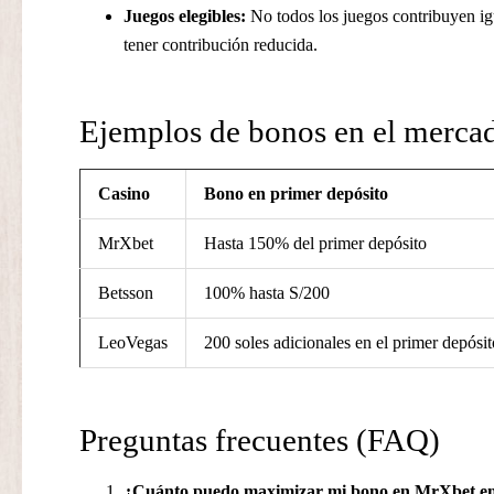
Juegos elegibles:
No todos los juegos contribuyen ig
tener contribución reducida.
Ejemplos de bonos en el merca
Casino
Bono en primer depósito
MrXbet
Hasta 150% del primer depósito
Betsson
100% hasta S/200
LeoVegas
200 soles adicionales en el primer depósit
Preguntas frecuentes (FAQ)
¿Cuánto puedo maximizar mi bono en MrXbet e