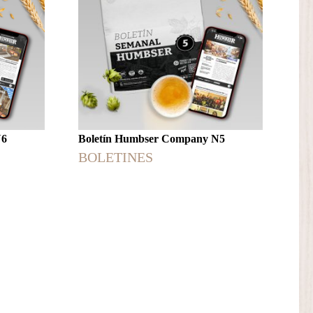
N6
Boletín Humbser Company N5
BOLETINES