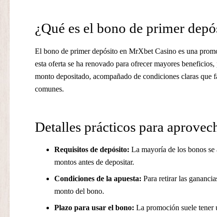
¿Qué es el bono de primer dep
El bono de primer depósito en MrXbet Casino es una promoc
esta oferta se ha renovado para ofrecer mayores beneficios,
monto depositado, acompañado de condiciones claras que fa
comunes.
Detalles prácticos para aprovec
Requisitos de depósito:
La mayoría de los bonos se 
montos antes de depositar.
Condiciones de la apuesta:
Para retirar las gananci
monto del bono.
Plazo para usar el bono:
La promoción suele tener u