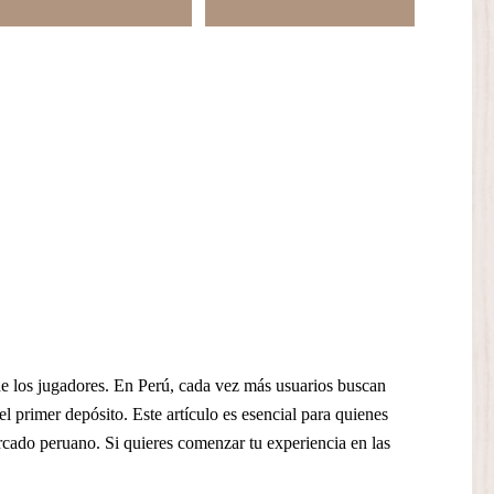
 de los jugadores. En Perú, cada vez más usuarios buscan
primer depósito. Este artículo es esencial para quienes
cado peruano. Si quieres comenzar tu experiencia en las