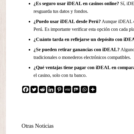
¿Es seguro usar iDEAL en casinos online?
Sí, iDE
resguarda tus datos y fondos.
¿Puedo usar iDEAL desde Perú?
Aunque iDEAL es p
Perú. Es importante verificar esta opción con cada pl
¿Cuánto tarda en reflejarse un depósito con iD
¿Se pueden retirar ganancias con iDEAL?
Algunos
tradicionales o monederos electrónicos compatibles.
¿Qué ventajas tiene pagar con iDEAL en compara
el casino, solo con tu banco.
Otras Noticias