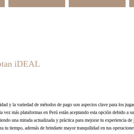
eptan iDEAL
didad y la variedad de métodos de pago son aspectos clave para los ju
 vez más plataformas en Perú están aceptando esta opción debido a su r
endo una mirada actualizada y práctica para mejorar tu experiencia de 
iza tu tiempo, además de brindarte mayor tranquilidad en tus operaciones