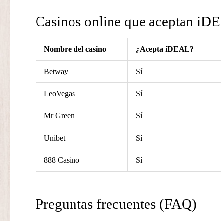
Casinos online que aceptan iD
Nombre del casino
¿Acepta iDEAL?
Betway
Sí
LeoVegas
Sí
Mr Green
Sí
Unibet
Sí
888 Casino
Sí
Preguntas frecuentes (FAQ)