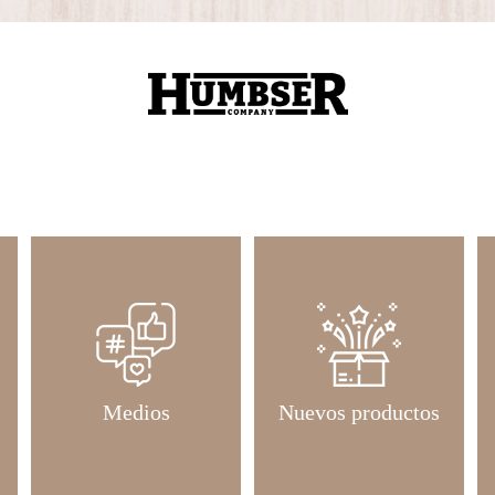
Medios
Nuevos productos