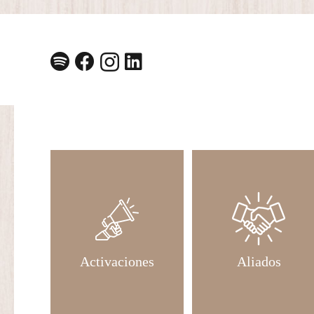
Activaciones
Aliados