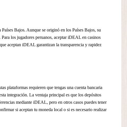
n Países Bajos. Aunque se originó en los Países Bajos, su
s. Para los jugadores peruanos, aceptar iDEAL en casinos
 que aceptan iDEAL garantizan la transparencia y rapidez
tas plataformas requieren que tengas una cuenta bancaria
sta integración. La ventaja principal es que los depósitos
nsferencias mediante iDEAL, pero en otros casos puedes tener
nfirmar si aceptan tu moneda local o si es necesario realizar