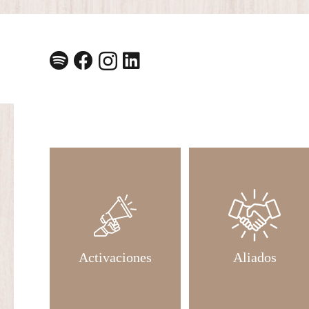
Activaciones
Aliados