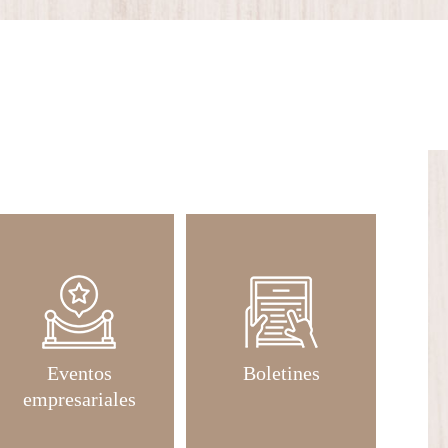
Eventos
Boletines
empresariales