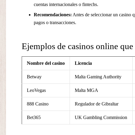
cuentas internacionales o fintechs.
Recomendaciones:
Antes de seleccionar un casino qu
pagos o transacciones.
Ejemplos de casinos online qu
Nombre del casino
Licencia
Betway
Malta Gaming Authority
LeoVegas
Malta MGA
888 Casino
Regulador de Gibraltar
Bet365
UK Gambling Commission