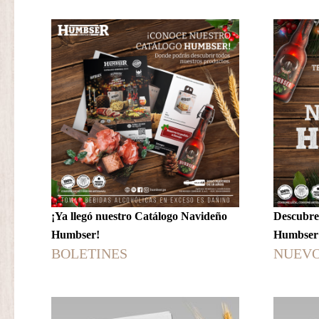
¡Ya llegó nuestro Catálogo Navideño
Descubre
Humbser!
Humbser
BOLETINES
NUEVO