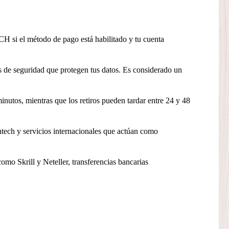
H si el método de pago está habilitado y tu cuenta
 de seguridad que protegen tus datos. Es considerado un
inutos, mientras que los retiros pueden tardar entre 24 y 48
tech y servicios internacionales que actúan como
como Skrill y Neteller, transferencias bancarias