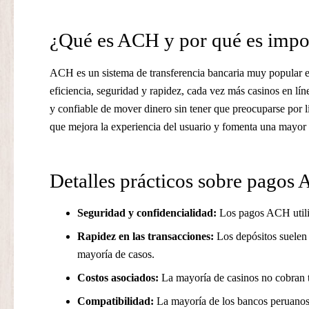
¿Qué es ACH y por qué es impor
ACH es un sistema de transferencia bancaria muy popular en
eficiencia, seguridad y rapidez, cada vez más casinos en l
y confiable de mover dinero sin tener que preocuparse por l
que mejora la experiencia del usuario y fomenta una mayor 
Detalles prácticos sobre pagos 
Seguridad y confidencialidad:
Los pagos ACH utiliz
Rapidez en las transacciones:
Los depósitos suelen r
mayoría de casos.
Costos asociados:
La mayoría de casinos no cobran ta
Compatibilidad:
La mayoría de los bancos peruanos 