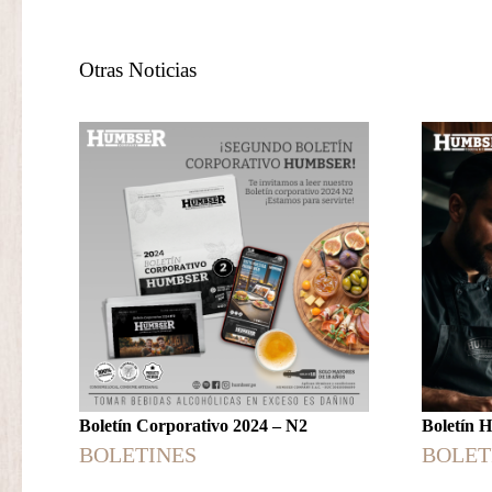
Otras Noticias
Boletín Corporativo 2024 – N2
Boletín
BOLETINES
BOLET