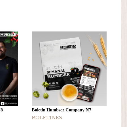
N8
Boletín Humbser Company N7
BOLETINES