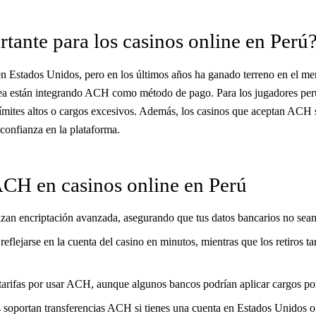
tante para los casinos online en Perú
 Estados Unidos, pero en los últimos años ha ganado terreno en el mer
ínea están integrando ACH como método de pago. Para los jugadores per
ímites altos o cargos excesivos. Además, los casinos que aceptan ACH s
confianza en la plataforma.
ACH en casinos online en Perú
an encriptación avanzada, asegurando que tus datos bancarios no sean 
eflejarse en la cuenta del casino en minutos, mientras que los retiros 
rifas por usar ACH, aunque algunos bancos podrían aplicar cargos por t
soportan transferencias ACH si tienes una cuenta en Estados Unidos o u