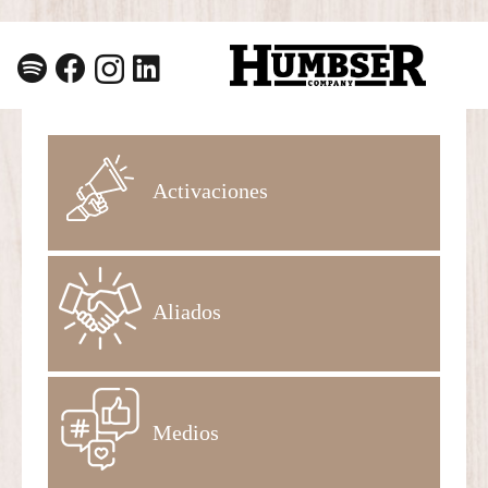
Activaciones
Aliados
Medios