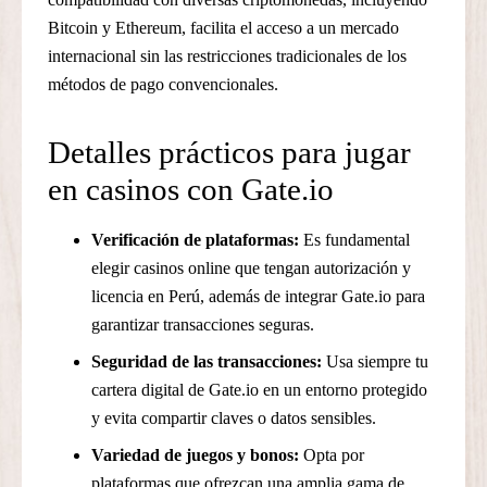
Bitcoin y Ethereum, facilita el acceso a un mercado
internacional sin las restricciones tradicionales de los
métodos de pago convencionales.
Detalles prácticos para jugar
en casinos con Gate.io
Verificación de plataformas:
Es fundamental
elegir casinos online que tengan autorización y
licencia en Perú, además de integrar Gate.io para
garantizar transacciones seguras.
Seguridad de las transacciones:
Usa siempre tu
cartera digital de Gate.io en un entorno protegido
y evita compartir claves o datos sensibles.
Variedad de juegos y bonos:
Opta por
plataformas que ofrezcan una amplia gama de