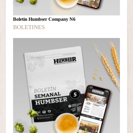
Boletín Humbser Company N6
BOLETINES