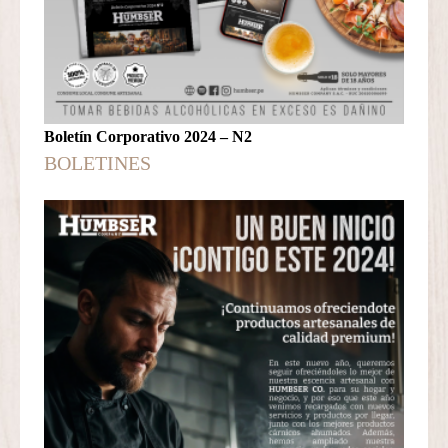
Boletín Corporativo 2024 – N2
BOLETINES