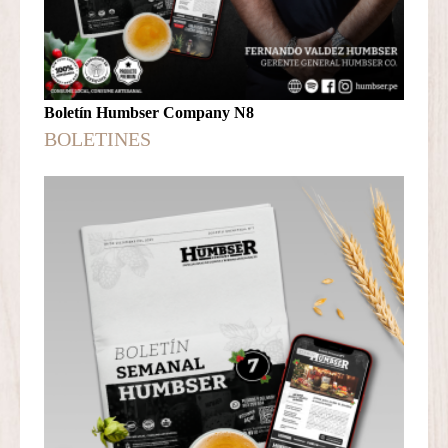
Boletín Humbser Company N8
BOLETINES