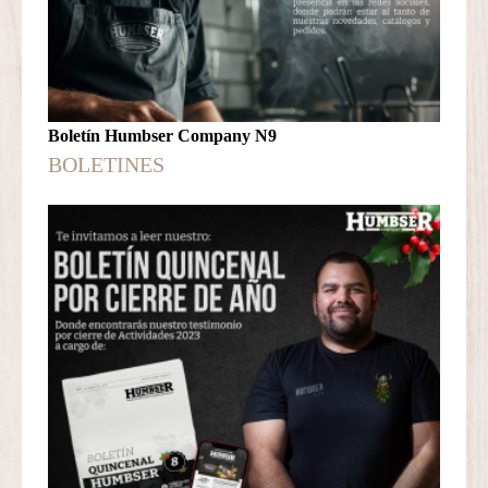
Boletín Humbser Company N9
BOLETINES