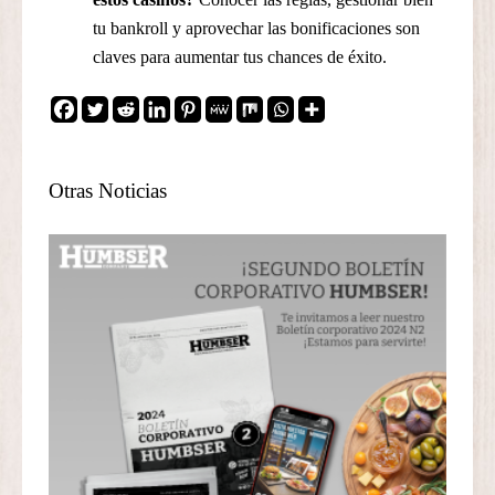
tu bankroll y aprovechar las bonificaciones son
claves para aumentar tus chances de éxito.
Otras Noticias