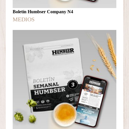
Boletín Humbser Company N4
MEDIOS