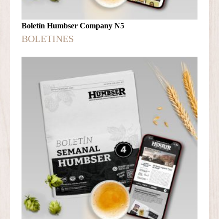
Boletín Humbser Company N5
BOLETINES