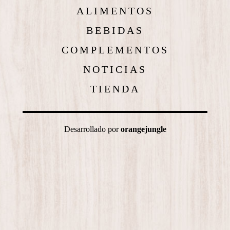
ALIMENTOS
BEBIDAS
COMPLEMENTOS
NOTICIAS
TIENDA
Desarrollado por
orangejungle