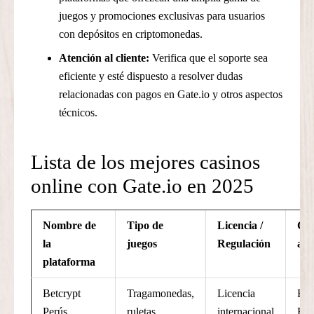
juegos y promociones exclusivas para usuarios
con depósitos en criptomonedas.
Atención al cliente:
Verifica que el soporte sea
eficiente y esté dispuesto a resolver dudas
relacionadas con pagos en Gate.io y otros aspectos
técnicos.
Lista de los mejores casinos
online con Gate.io en 2025
Nombre de
Tipo de
Licencia /
Cr
la
juegos
Regulación
ace
plataforma
Betcrypt
Tragamonedas,
Licencia
Bit
Perús
ruletas,
internacional
Eth