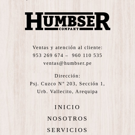
Ventas y atención al cliente:
953 269 674 – 960 110 535
ventas@humbser.pe
Dirección:
Psj. Cuzco N° 203, Sección 1,
Urb. Vallecito, Arequipa
INICIO
NOSOTROS
SERVICIOS