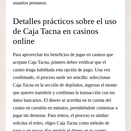
usuarios peruanos.
Detalles prácticos sobre el uso
de Caja Tacna en casinos
online
Para aprovechar los beneficios de jugar en casinos que
aceptan Caja Tacna, primero debes verificar que el
casino tenga habilitada esta opción de pago. Una vez
confirmado, el proceso suele ser sencillo: seleccionas
Caja Tacna en la sección de depósitos, ingresas el monto
que quieres transferir y confirmas la transacción con tus
datos bancarios. El dinero se acredita en tu cuenta del
casino en cuestión en minutos, permitiéndote comenzar a
jugar sin demoras. Para retiros, el proceso es similar:
solicitas el retiro, eliges Caja Tacna como método de
pago y en pocos días tendrás el dinero en tu cuenta