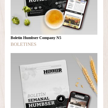
Boletín Humbser Company N5
BOLETINES