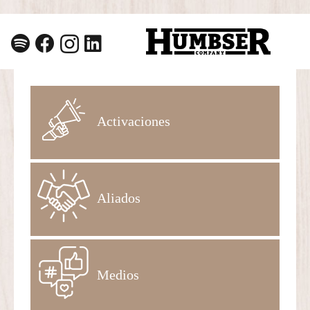
Activaciones
Aliados
Medios