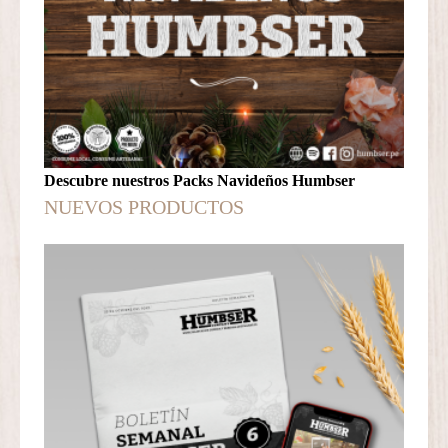
Descubre nuestros Packs Navideños Humbser
NUEVOS PRODUCTOS