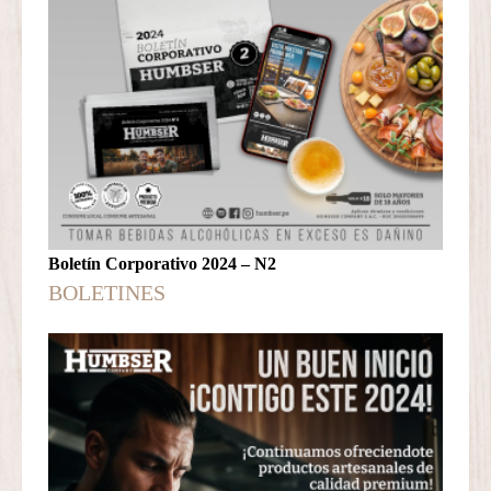
Boletín Corporativo 2024 – N2
BOLETINES