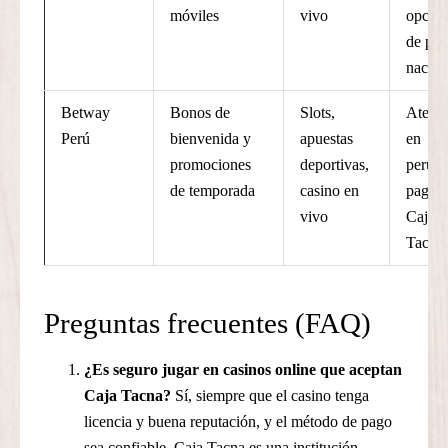
móviles
vivo
opcion
de pa
nacion
Betway
Bonos de
Slots,
Atenc
Perú
bienvenida y
apuestas
en
promociones
deportivas,
peruan
de temporada
casino en
pagos
vivo
Caja
Tacna
Preguntas frecuentes (FAQ)
¿Es seguro jugar en casinos online que aceptan
Caja Tacna?
Sí, siempre que el casino tenga
licencia y buena reputación, y el método de pago
sea confiable. Caja Tacna es una institución