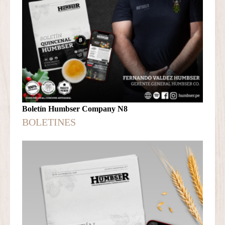
Boletín Humbser Company N8
BOLETINES