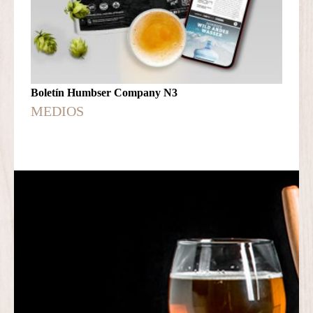
Boletín Humbser Company N3
MEDIOS