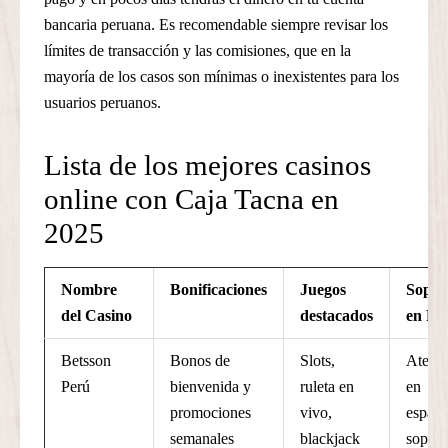
bancaria peruana. Es recomendable siempre revisar los
límites de transacción y las comisiones, que en la
mayoría de los casos son mínimas o inexistentes para los
usuarios peruanos.
Lista de los mejores casinos
online con Caja Tacna en
2025
Nombre
Bonificaciones
Juegos
Sopor
del Casino
destacados
en Pe
Betsson
Bonos de
Slots,
Atenc
Perú
bienvenida y
ruleta en
en
promociones
vivo,
españo
semanales
blackjack
soport