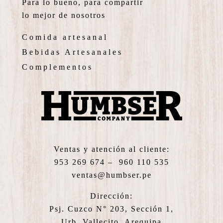
Para lo bueno, para compartir
lo mejor de nosotros
Comida artesanal
Bebidas Artesanales
Complementos
Ventas y atención al cliente:
953 269 674 – 960 110 535
ventas@humbser.pe
Dirección:
Psj. Cuzco N° 203, Sección 1,
Urb. Vallecito, Arequipa