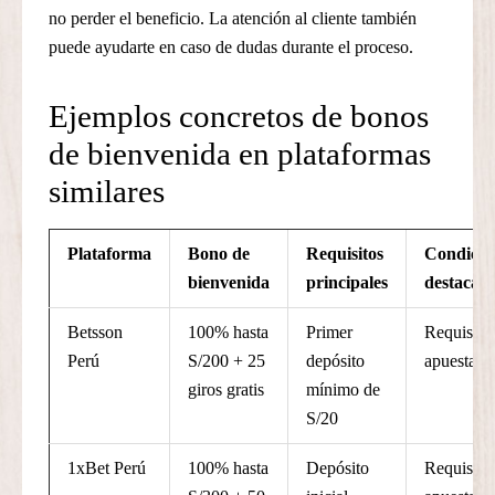
no perder el beneficio. La atención al cliente también
puede ayudarte en caso de dudas durante el proceso.
Ejemplos concretos de bonos
de bienvenida en plataformas
similares
Plataforma
Bono de
Requisitos
Condicio
bienvenida
principales
destacad
Betsson
100% hasta
Primer
Requisito
Perú
S/200 + 25
depósito
apuesta 3
giros gratis
mínimo de
S/20
1xBet Perú
100% hasta
Depósito
Requisito