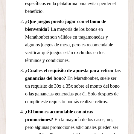
específicos en la plataforma para evitar perder el
beneficio.
¿Qué juegos puedo jugar con el bono de
bienvenida?
La mayoría de los bonos en
Marathonbet son válidos en tragamonedas y
algunos juegos de mesa, pero es recomendable
verificar qué juegos están excluidos en los
términos y condiciones.
¿Cuál es el requisito de apuesta para retirar las
ganancias del bono?
En Marathonbet, suele ser
un requisito de 30x a 35x sobre el monto del bono
o las ganancias generadas por él. Solo después de
cumplir este requisito podrás realizar retiros.
¿El bono es acumulable con otras
promociones?
En la mayoría de los casos, no,
pero algunas promociones adicionales pueden ser