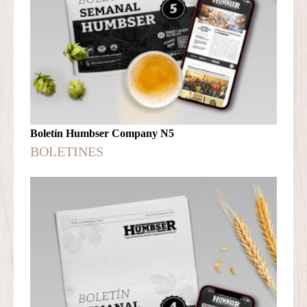
Boletín Humbser Company N5
BOLETINES