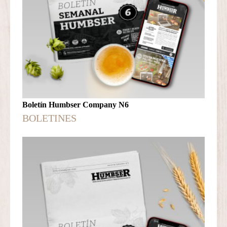
Boletín Humbser Company N6
BOLETINES