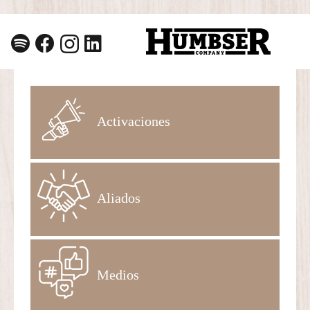
Activaciones
Aliados
Medios