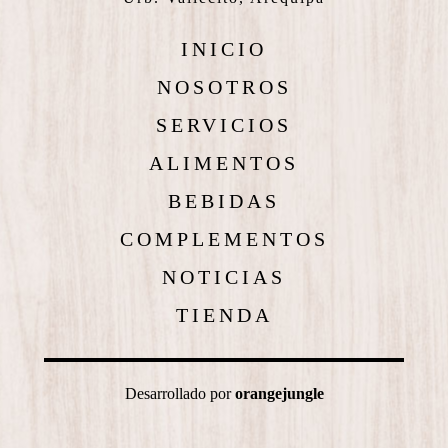
INICIO
NOSOTROS
SERVICIOS
ALIMENTOS
BEBIDAS
COMPLEMENTOS
NOTICIAS
TIENDA
Desarrollado por
orangejungle