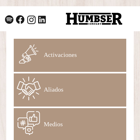
Activaciones
Aliados
Medios