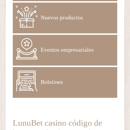
Nuevos productos
Eventos empresariales
Boletines
LunuBet casino código de