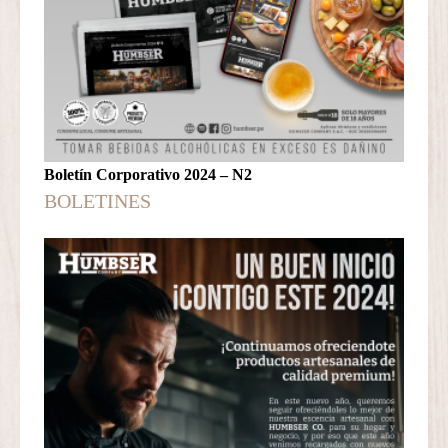
Boletín Corporativo 2024 – N2
BOLETINES