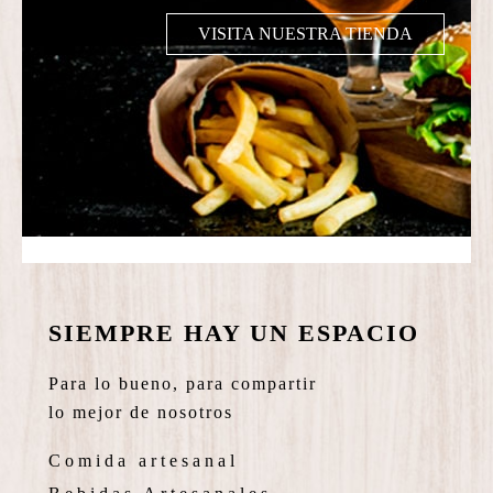
VISITA NUESTRA TIENDA
SIEMPRE HAY UN ESPACIO
Para lo bueno, para compartir
lo mejor de nosotros
Comida artesanal