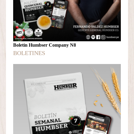
Boletín Humbser Company N8
BOLETINES