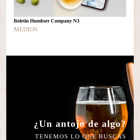
Boletín Humbser Company N3
MEDIOS
¿Un antojo de algo?
TENEMOS LO QUE BUSCAS