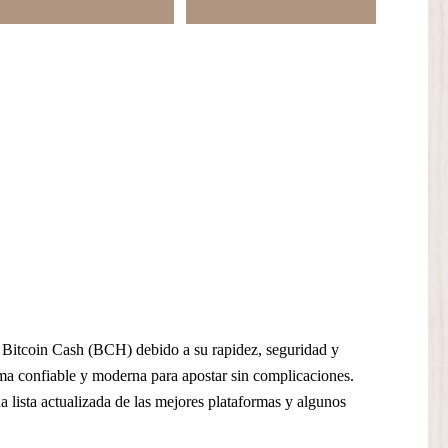
o Bitcoin Cash (BCH) debido a su rapidez, seguridad y
ma confiable y moderna para apostar sin complicaciones.
a lista actualizada de las mejores plataformas y algunos