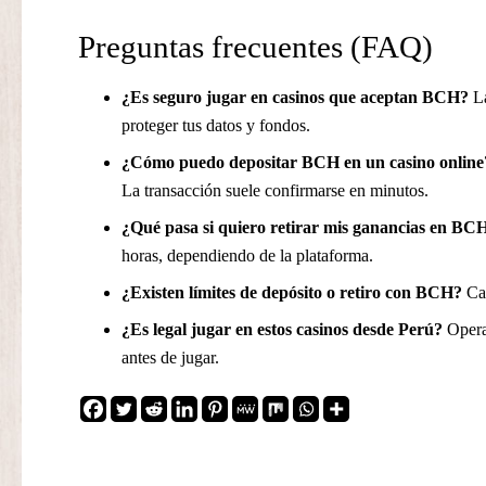
Preguntas frecuentes (FAQ)
¿Es seguro jugar en casinos que aceptan BCH?
La
proteger tus datos y fondos.
¿Cómo puedo depositar BCH en un casino online
La transacción suele confirmarse en minutos.
¿Qué pasa si quiero retirar mis ganancias en BC
horas, dependiendo de la plataforma.
¿Existen límites de depósito o retiro con BCH?
Cad
¿Es legal jugar en estos casinos desde Perú?
Operan
antes de jugar.