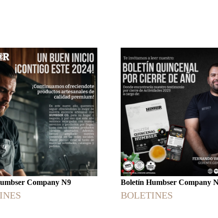
 Humbser Company N9
Boletín Humbser Company 
INES
BOLETINES