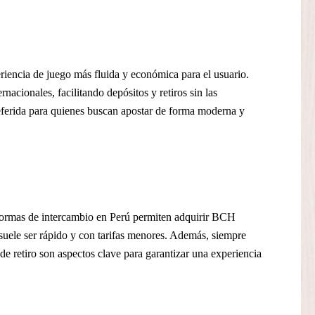
eriencia de juego más fluida y económica para el usuario.
ionales, facilitando depósitos y retiros sin las
referida para quienes buscan apostar de forma moderna y
aformas de intercambio en Perú permiten adquirir BCH
o suele ser rápido y con tarifas menores. Además, siempre
 de retiro son aspectos clave para garantizar una experiencia