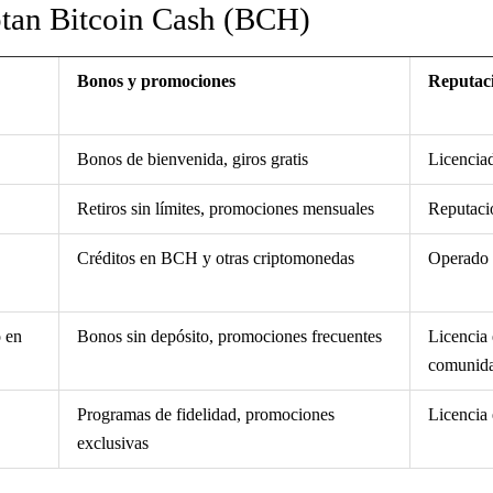
eptan Bitcoin Cash (BCH)
Bonos y promociones
Reputaci
Bonos de bienvenida, giros gratis
Licencia
Retiros sin límites, promociones mensuales
Reputaci
Créditos en BCH y otras criptomonedas
Operado 
o en
Bonos sin depósito, promociones frecuentes
Licencia 
comunid
Programas de fidelidad, promociones
Licencia
exclusivas