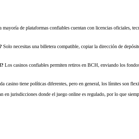
 mayoría de plataformas confiables cuentan con licencias oficiales, te
?
Solo necesitas una billetera compatible, copiar la dirección de depósi
H?
Los casinos confiables permiten retiros en BCH, enviando los fondos 
a casino tiene políticas diferentes, pero en general, los límites son flex
 en jurisdicciones donde el juego online es regulado, por lo que siempr