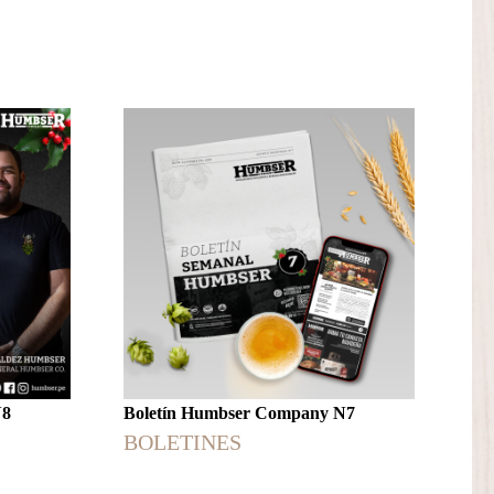
N8
Boletín Humbser Company N7
BOLETINES