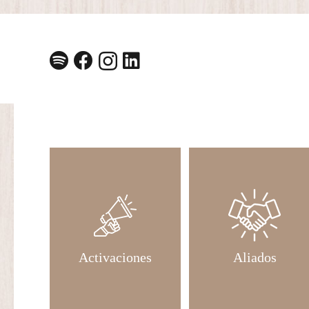
Activaciones
Aliados