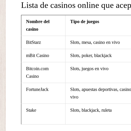
Lista de casinos online que ac
Nombre del
Tipo de juegos
casino
BitStarz
Slots, mesa, casino en vivo
mBit Casino
Slots, poker, blackjack
Bitcoin.com
Slots, juegos en vivo
Casino
FortuneJack
Slots, apuestas deportivas, casin
vivo
Stake
Slots, blackjack, ruleta