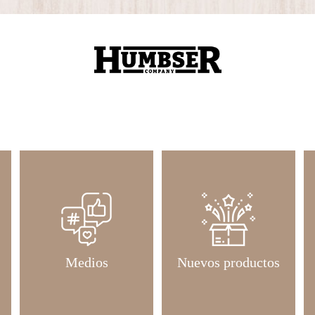
Medios
Nuevos productos