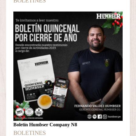
BOLETINES
Boletín Humbser Company N8
BOLETINES