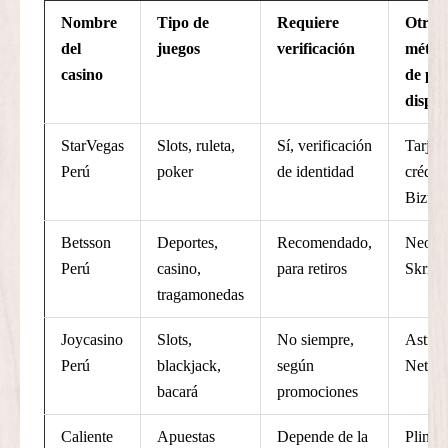
Nombre
Tipo de
Requiere
Otros
del
juegos
verificación
métod
casino
de pa
dispon
StarVegas
Slots, ruleta,
Sí, verificación
Tarjet
Perú
poker
de identidad
crédito
Bizum
Betsson
Deportes,
Recomendado,
Neosur
Perú
casino,
para retiros
Skrill
tragamonedas
Joycasino
Slots,
No siempre,
AstroP
Perú
blackjack,
según
Netell
bacará
promociones
Caliente
Apuestas
Depende de la
Plin,