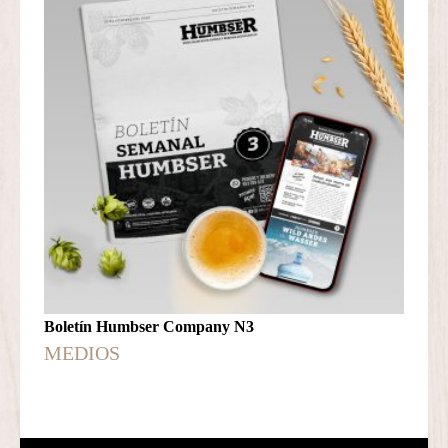
Boletín Humbser Company N3
MEDIOS