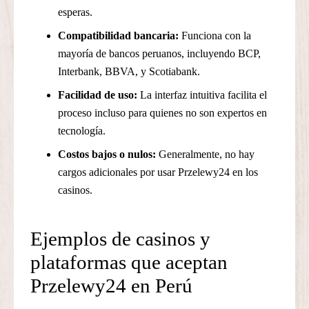
esperas.
Compatibilidad bancaria:
Funciona con la
mayoría de bancos peruanos, incluyendo BCP,
Interbank, BBVA, y Scotiabank.
Facilidad de uso:
La interfaz intuitiva facilita el
proceso incluso para quienes no son expertos en
tecnología.
Costos bajos o nulos:
Generalmente, no hay
cargos adicionales por usar Przelewy24 en los
casinos.
Ejemplos de casinos y
plataformas que aceptan
Przelewy24 en Perú