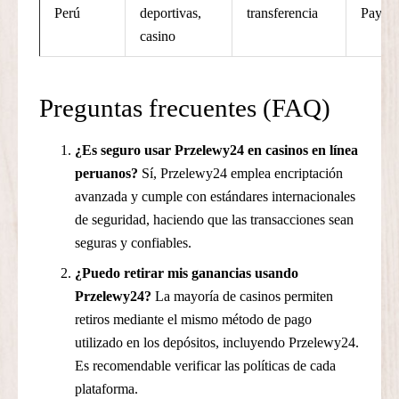
Perú
deportivas,
transferencia
PayPa
casino
Preguntas frecuentes (FAQ)
¿Es seguro usar Przelewy24 en casinos en línea
peruanos?
Sí, Przelewy24 emplea encriptación
avanzada y cumple con estándares internacionales
de seguridad, haciendo que las transacciones sean
seguras y confiables.
¿Puedo retirar mis ganancias usando
Przelewy24?
La mayoría de casinos permiten
retiros mediante el mismo método de pago
utilizado en los depósitos, incluyendo Przelewy24.
Es recomendable verificar las políticas de cada
plataforma.