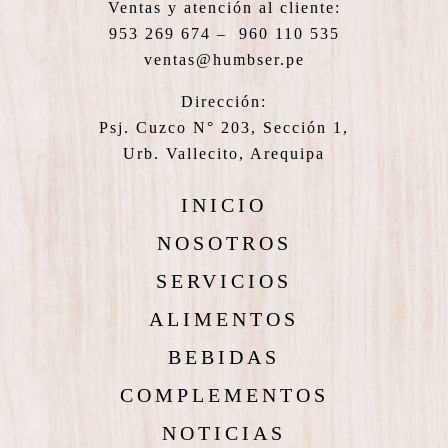
Ventas y atención al cliente:
953 269 674 – 960 110 535
ventas@humbser.pe
Dirección:
Psj. Cuzco N° 203, Sección 1,
Urb. Vallecito, Arequipa
INICIO
NOSOTROS
SERVICIOS
ALIMENTOS
BEBIDAS
COMPLEMENTOS
NOTICIAS