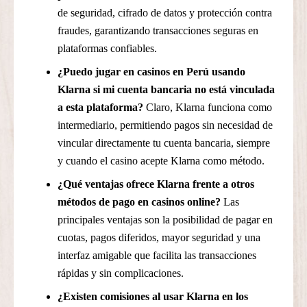
de seguridad, cifrado de datos y protección contra
fraudes, garantizando transacciones seguras en
plataformas confiables.
¿Puedo jugar en casinos en Perú usando
Klarna si mi cuenta bancaria no está vinculada
a esta plataforma?
Claro, Klarna funciona como
intermediario, permitiendo pagos sin necesidad de
vincular directamente tu cuenta bancaria, siempre
y cuando el casino acepte Klarna como método.
¿Qué ventajas ofrece Klarna frente a otros
métodos de pago en casinos online?
Las
principales ventajas son la posibilidad de pagar en
cuotas, pagos diferidos, mayor seguridad y una
interfaz amigable que facilita las transacciones
rápidas y sin complicaciones.
¿Existen comisiones al usar Klarna en los