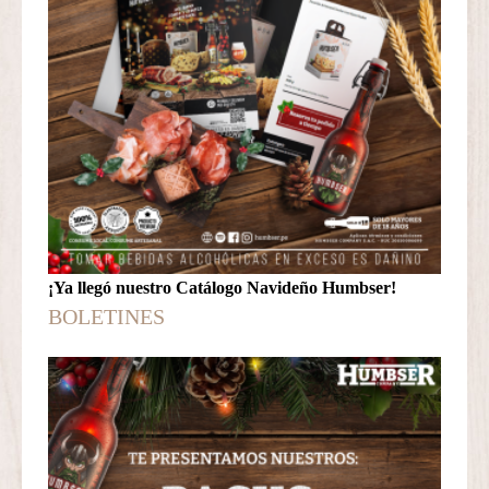
¡Ya llegó nuestro Catálogo Navideño Humbser!
BOLETINES