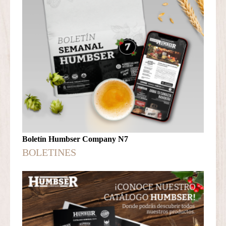
Boletín Humbser Company N7
BOLETINES