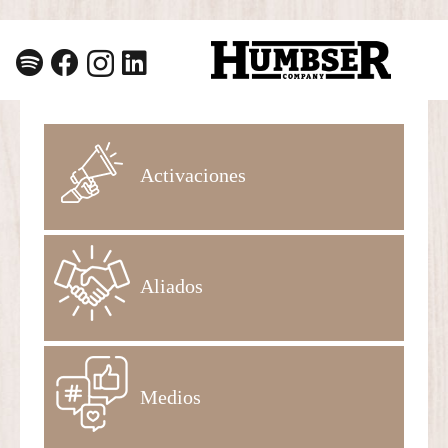
Activaciones
Aliados
Medios