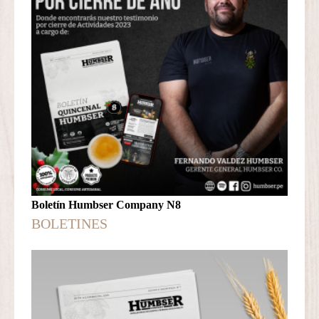
Boletín Humbser Company N8
BOLETINES