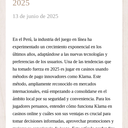
2025
13 de junio de 2025
En el Perú, la industria del juego en línea ha
experimentado un crecimiento exponencial en los
últimos años, adaptándose a las nuevas tecnologías y
preferencias de los usuarios. Una de las tendencias que
ha tomado fuerza en 2025 es jugar en casinos usando
métodos de pago innovadores como Klarna. Este
método, ampliamente reconocido en mercados
internacionales, está empezando a consolidarse en el
ámbito local por su seguridad y conveniencia. Para los
jugadores peruanos, entender cómo funciona Klarna en
casinos online y cuáles son sus ventajas es crucial para
tomar decisiones informadas, aprovechar promociones y