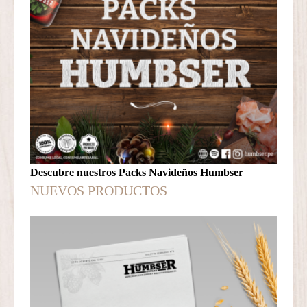
Descubre nuestros Packs Navideños Humbser
NUEVOS PRODUCTOS