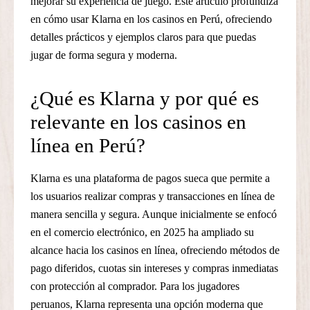
mejorar su experiencia de juego. Este artículo profundiza
en cómo usar Klarna en los casinos en Perú, ofreciendo
detalles prácticos y ejemplos claros para que puedas
jugar de forma segura y moderna.
¿Qué es Klarna y por qué es
relevante en los casinos en
línea en Perú?
Klarna es una plataforma de pagos sueca que permite a
los usuarios realizar compras y transacciones en línea de
manera sencilla y segura. Aunque inicialmente se enfocó
en el comercio electrónico, en 2025 ha ampliado su
alcance hacia los casinos en línea, ofreciendo métodos de
pago diferidos, cuotas sin intereses y compras inmediatas
con protección al comprador. Para los jugadores
peruanos, Klarna representa una opción moderna que