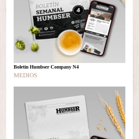
Boletín Humbser Company N4
MEDIOS