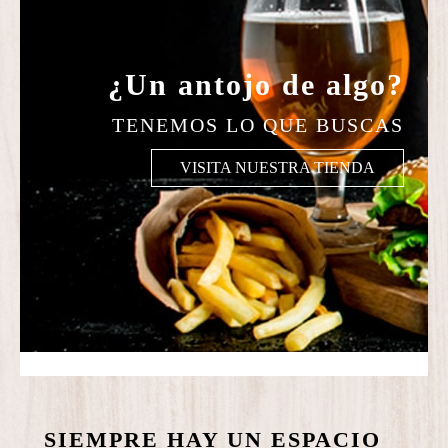
¿Un antojo de algo?
TENEMOS LO QUE BUSCAS
VISITA NUESTRA TIENDA
SIEMPRE HAY UN ESPACIO