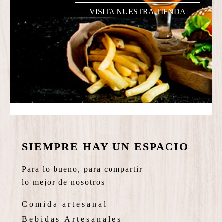
VISITA NUESTRA TIENDA
SIEMPRE HAY UN ESPACIO
Para lo bueno, para compartir
lo mejor de nosotros
Comida artesanal
Bebidas Artesanales