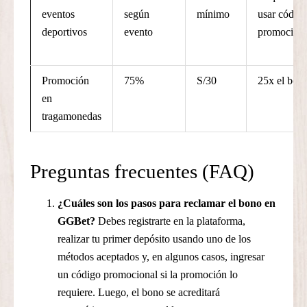
eventos
según
mínimo
usar códig
deportivos
evento
promociona
Promoción
75%
S/30
25x el bon
en
tragamonedas
Preguntas frecuentes (FAQ)
¿Cuáles son los pasos para reclamar el bono en
GGBet?
Debes registrarte en la plataforma,
realizar tu primer depósito usando uno de los
métodos aceptados y, en algunos casos, ingresar
un código promocional si la promoción lo
requiere. Luego, el bono se acreditará