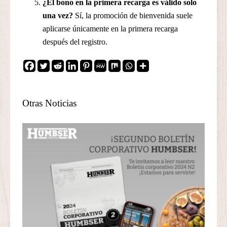
¿El bono en la primera recarga es válido solo
una vez?
Sí, la promoción de bienvenida suele
aplicarse únicamente en la primera recarga
después del registro.
Otras Noticias