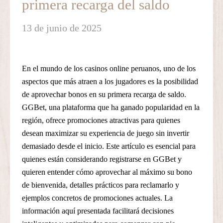
primera recarga del saldo
13 de junio de 2025
En el mundo de los casinos online peruanos, uno de los
aspectos que más atraen a los jugadores es la posibilidad
de aprovechar bonos en su primera recarga de saldo.
GGBet, una plataforma que ha ganado popularidad en la
región, ofrece promociones atractivas para quienes
desean maximizar su experiencia de juego sin invertir
demasiado desde el inicio. Este artículo es esencial para
quienes están considerando registrarse en GGBet y
quieren entender cómo aprovechar al máximo su bono
de bienvenida, detalles prácticos para reclamarlo y
ejemplos concretos de promociones actuales. La
información aquí presentada facilitará decisiones