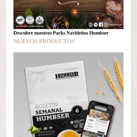
Descubre nuestros Packs Navideños Humbser
NUEVOS PRODUCTOS