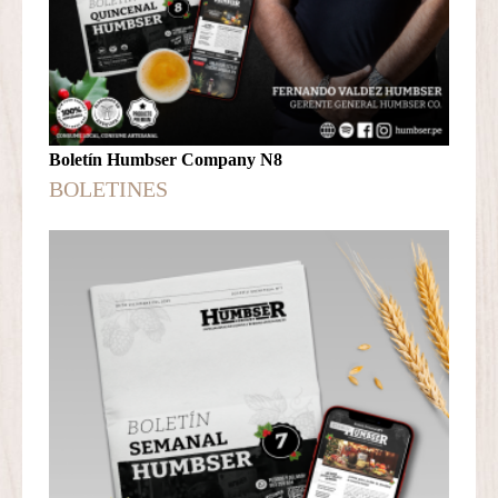
Boletín Humbser Company N8
BOLETINES