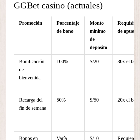
GGBet casino (actuales)
Promoción
Porcentaje
Monto
Requisitos
de bono
mínimo
de apuesta
de
depósito
Bonificación
100%
S/20
30x el bon
de
bienvenida
Recarga del
50%
S/50
20x el bon
fin de semana
Bonos en
Varía
S/10
Requiere