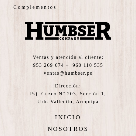
Complementos
Ventas y atención al cliente:
953 269 674 – 960 110 535
ventas@humbser.pe
Dirección:
Psj. Cuzco N° 203, Sección 1,
Urb. Vallecito, Arequipa
INICIO
NOSOTROS