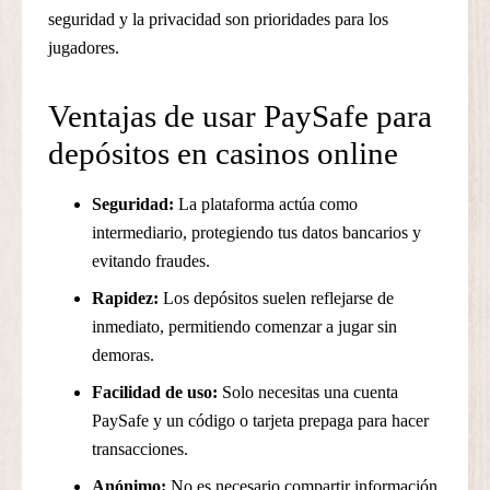
seguridad y la privacidad son prioridades para los
jugadores.
Ventajas de usar PaySafe para
depósitos en casinos online
Seguridad:
La plataforma actúa como
intermediario, protegiendo tus datos bancarios y
evitando fraudes.
Rapidez:
Los depósitos suelen reflejarse de
inmediato, permitiendo comenzar a jugar sin
demoras.
Facilidad de uso:
Solo necesitas una cuenta
PaySafe y un código o tarjeta prepaga para hacer
transacciones.
Anónimo:
No es necesario compartir información