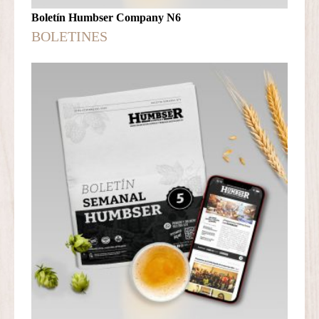
Boletín Humbser Company N6
BOLETINES