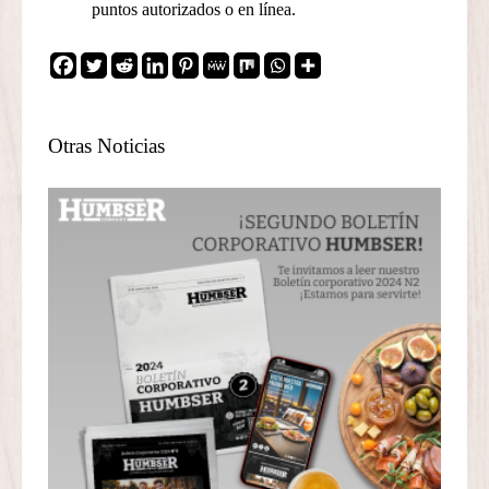
puntos autorizados o en línea.
Otras Noticias