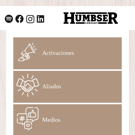
Activaciones
Aliados
Medios