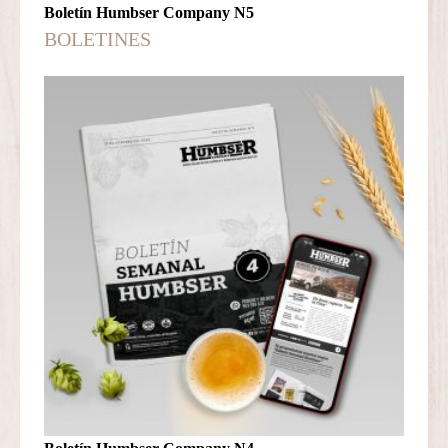
Boletín Humbser Company N5
BOLETINES