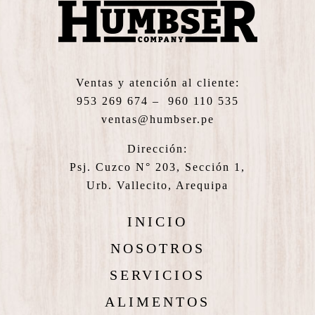
Ventas y atención al cliente:
953 269 674 – 960 110 535
ventas@humbser.pe
Dirección:
Psj. Cuzco N° 203, Sección 1,
Urb. Vallecito, Arequipa
INICIO
NOSOTROS
SERVICIOS
ALIMENTOS