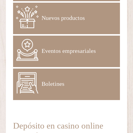
Nuevos productos
Eventos empresariales
Boletines
Depósito en casino online