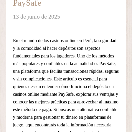
PaySafe
13 de junio de 2025
En el mundo de los casinos online en Perú, la seguridad
y la comodidad al hacer depósitos son aspectos
fundamentales para los jugadores. Uno de los métodos
más populares y confiables en la actualidad es PaySafe,
una plataforma que facilita transacciones rápidas, seguras
y sin complicaciones. Este artículo es esencial para
quienes desean entender cómo funciona el depósito en
casinos online mediante PaySafe, explorar sus ventajas y
conocer las mejores prácticas para aprovechar al máximo
este método de pago. Si buscas una alternativa confiable
y moderna para gestionar tu dinero en plataformas de
juego, aquí encontrarás toda la información necesaria