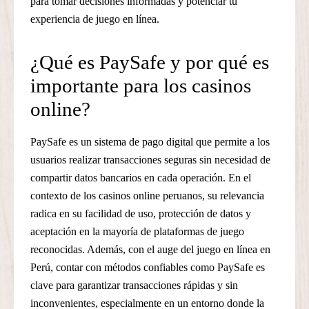
para tomar decisiones informadas y potenciar tu
experiencia de juego en línea.
¿Qué es PaySafe y por qué es
importante para los casinos
online?
PaySafe es un sistema de pago digital que permite a los
usuarios realizar transacciones seguras sin necesidad de
compartir datos bancarios en cada operación. En el
contexto de los casinos online peruanos, su relevancia
radica en su facilidad de uso, protección de datos y
aceptación en la mayoría de plataformas de juego
reconocidas. Además, con el auge del juego en línea en
Perú, contar con métodos confiables como PaySafe es
clave para garantizar transacciones rápidas y sin
inconvenientes, especialmente en un entorno donde la