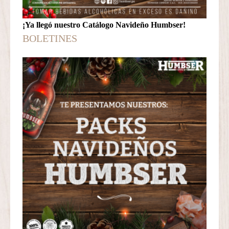
¡Ya llegó nuestro Catálogo Navideño Humbser!
BOLETINES