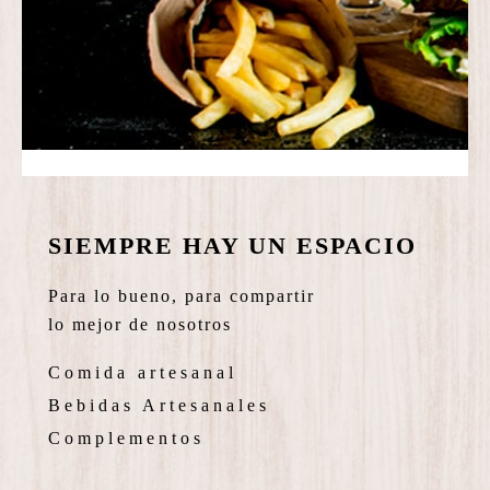
SIEMPRE HAY UN ESPACIO
Para lo bueno, para compartir
lo mejor de nosotros
Comida artesanal
Bebidas Artesanales
Complementos