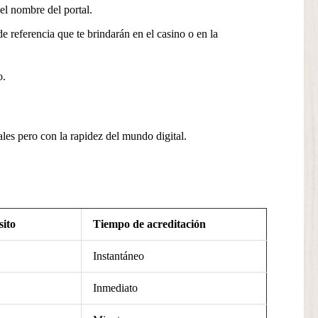
 el nombre del portal.
e referencia que te brindarán en el casino o en la
o.
les pero con la rapidez del mundo digital.
ito
Tiempo de acreditación
Instantáneo
Inmediato