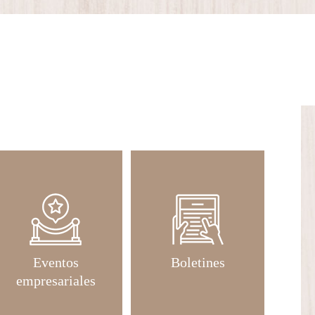
Eventos
Boletines
empresariales