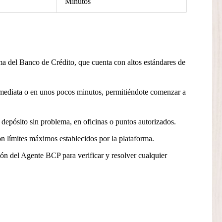
Minutos
tema del Banco de Crédito, que cuenta con altos estándares de
nmediata o en unos pocos minutos, permitiéndote comenzar a
 depósito sin problema, en oficinas o puntos autorizados.
on límites máximos establecidos por la plataforma.
ión del Agente BCP para verificar y resolver cualquier