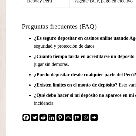
Betway Perú
Agente BCP, pago en efectivo
Preguntas frecuentes (FAQ)
¿Es seguro depositar en casinos online usando A
seguridad y protección de datos.
¿Cuánto tiempo tarda en acreditarse un depósit
jugar sin demoras.
¿Puedo depositar desde cualquier parte del Perú
¿Existen límites en el monto de depósito?
Esto varí
¿Qué debo hacer si mi depósito no aparece en mi 
incidencia.