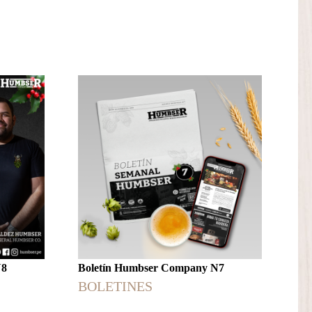
N8
Boletín Humbser Company N7
BOLETINES