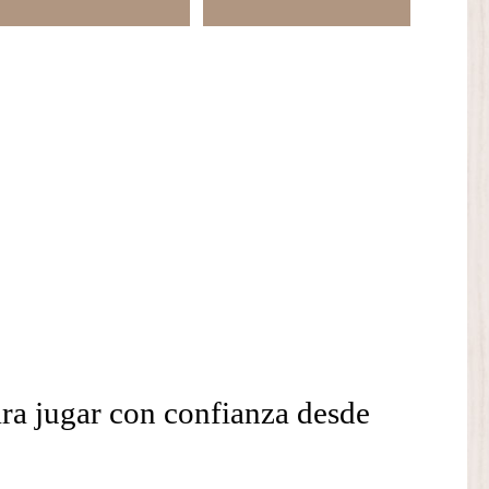
ra jugar con confianza desde