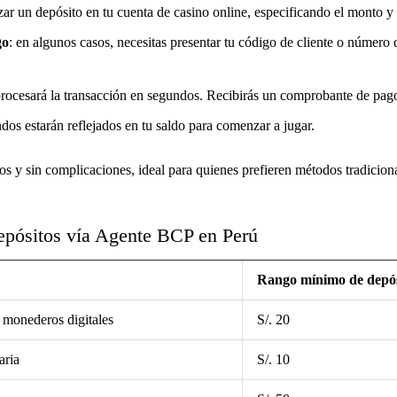
lizar un depósito en tu cuenta de casino online, especificando el monto y
go
: en algunos casos, necesitas presentar tu código de cliente o número d
n procesará la transacción en segundos. Recibirás un comprobante de pag
ndos estarán reflejados en tu saldo para comenzar a jugar.
os y sin complicaciones, ideal para quienes prefieren métodos tradiciona
epósitos vía Agente BCP en Perú
Rango mínimo de depós
, monederos digitales
S/. 20
aria
S/. 10