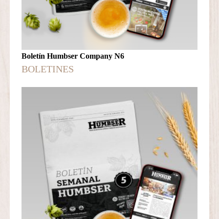
Boletín Humbser Company N6
BOLETINES