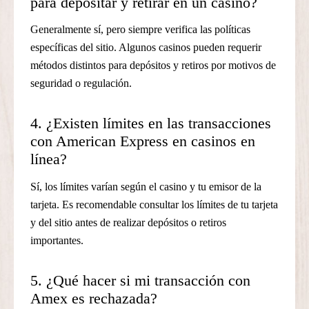
para depositar y retirar en un casino?
Generalmente sí, pero siempre verifica las políticas
específicas del sitio. Algunos casinos pueden requerir
métodos distintos para depósitos y retiros por motivos de
seguridad o regulación.
4. ¿Existen límites en las transacciones
con American Express en casinos en
línea?
Sí, los límites varían según el casino y tu emisor de la
tarjeta. Es recomendable consultar los límites de tu tarjeta
y del sitio antes de realizar depósitos o retiros
importantes.
5. ¿Qué hacer si mi transacción con
Amex es rechazada?