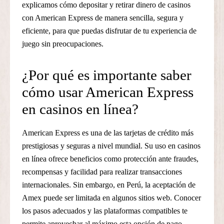
explicamos cómo depositar y retirar dinero de casinos
con American Express de manera sencilla, segura y
eficiente, para que puedas disfrutar de tu experiencia de
juego sin preocupaciones.
¿Por qué es importante saber
cómo usar American Express
en casinos en línea?
American Express es una de las tarjetas de crédito más
prestigiosas y seguras a nivel mundial. Su uso en casinos
en línea ofrece beneficios como protección ante fraudes,
recompensas y facilidad para realizar transacciones
internacionales. Sin embargo, en Perú, la aceptación de
Amex puede ser limitada en algunos sitios web. Conocer
los pasos adecuados y las plataformas compatibles te
permite aprovechar al máximo esta opción de pago,