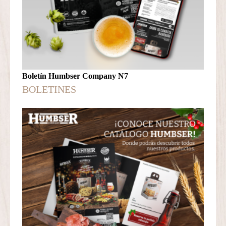
Boletín Humbser Company N7
BOLETINES