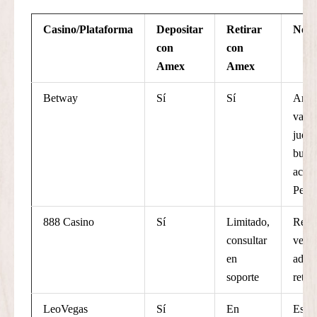
Casino/Plataforma
Depositar
Retirar
Nota
con
con
Amex
Amex
Betway
Sí
Sí
Ampl
varie
juego
buen
acept
Perú
888 Casino
Sí
Limitado,
Requ
consultar
verif
en
adici
soporte
retiro
LeoVegas
Sí
En
Es