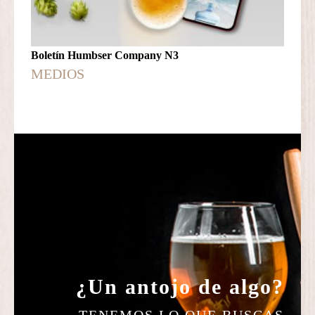
Boletín Humbser Company N3
MEDIOS
¿Un antojo de algo?
TENEMOS LO QUE BUSCAS