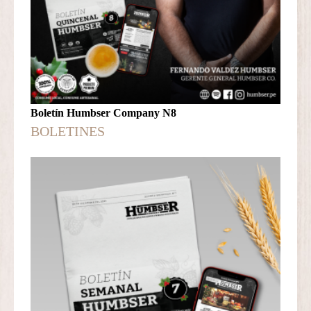
Boletín Humbser Company N8
BOLETINES