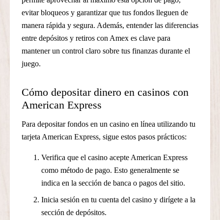
evitar bloqueos y garantizar que tus fondos lleguen de
manera rápida y segura. Además, entender las diferencias
entre depósitos y retiros con Amex es clave para
mantener un control claro sobre tus finanzas durante el
juego.
Cómo depositar dinero en casinos con
American Express
Para depositar fondos en un casino en línea utilizando tu
tarjeta American Express, sigue estos pasos prácticos:
Verifica que el casino acepte American Express
como método de pago. Esto generalmente se
indica en la sección de banca o pagos del sitio.
Inicia sesión en tu cuenta del casino y dirígete a la
sección de depósitos.