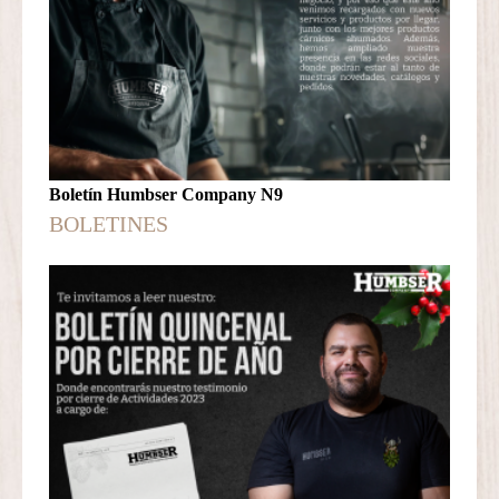
Boletín Humbser Company N9
BOLETINES