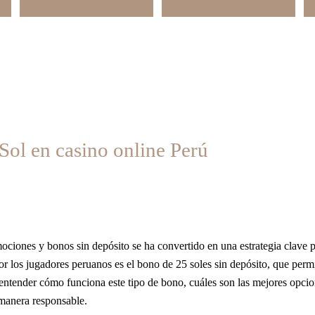
Sol en casino online Perú
ciones y bonos sin depósito se ha convertido en una estrategia clave p
or los jugadores peruanos es el bono de 25 soles sin depósito, que perm
res entender cómo funciona este tipo de bono, cuáles son las mejores o
 manera responsable.