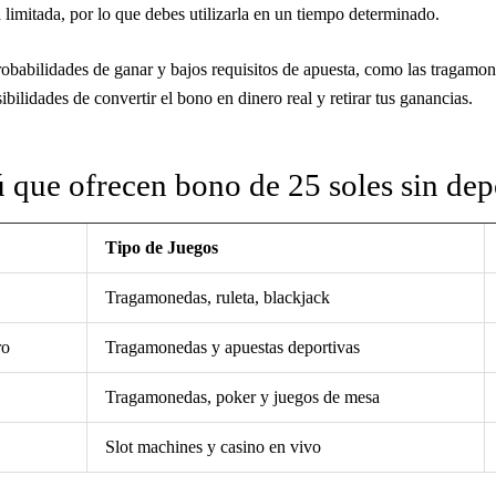
limitada, por lo que debes utilizarla en un tiempo determinado.
robabilidades de ganar y bajos requisitos de apuesta, como las tragamon
bilidades de convertir el bono en dinero real y retirar tus ganancias.
ú que ofrecen bono de 25 soles sin dep
Tipo de Juegos
Tragamonedas, ruleta, blackjack
ro
Tragamonedas y apuestas deportivas
Tragamonedas, poker y juegos de mesa
Slot machines y casino en vivo