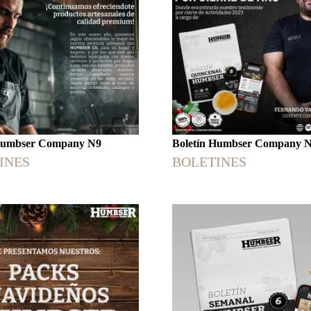
 Humbser Company N9
Boletín Humbser Company 
INES
BOLETINES