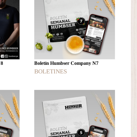
N8
Boletín Humbser Company N7
BOLETINES