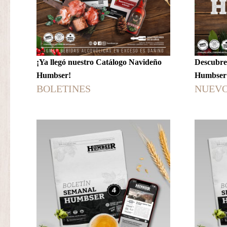
¡Ya llegó nuestro Catálogo Navideño
Descubre
Humbser!
Humbser
BOLETINES
NUEVO