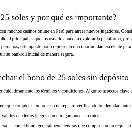
 25 soles y por qué es importante?
en muchos casinos online en Perú para atraer nuevos jugadores. Consiste
nalidad principal es que los usuarios puedan explorar la plataforma, prob
peruanos, este tipo de bono representa una oportunidad excelente para f
uir su bankroll inicial de manera segura.
echar el bono de 25 soles sin depósito
eer cuidadosamente los términos y condiciones. Algunos aspectos clave 
re que completes un proceso de registro verificando tu identidad antes 
válidos en ciertos juegos como tragamonedas o ruleta.
eneradas con el bono, generalmente tendrás que cumplir con un requisit