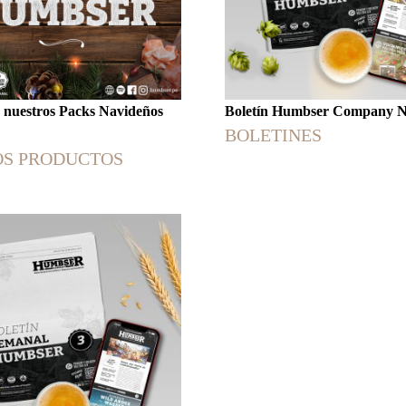
 nuestros Packs Navideños
Boletín Humbser Company 
BOLETINES
S PRODUCTOS