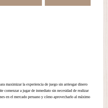
ara maximizar la experiencia de juego sin arriesgar dinero
ite comenzar a jugar de inmediato sin necesidad de realizar
pciones en el mercado peruano y cómo aprovecharlo al máximo