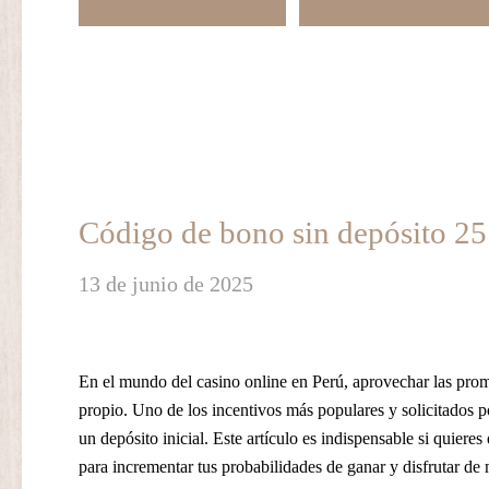
Código de bono sin depósito 25
13 de junio de 2025
En el mundo del casino online en Perú, aprovechar las promo
propio. Uno de los incentivos más populares y solicitados p
un depósito inicial. Este artículo es indispensable si quie
para incrementar tus probabilidades de ganar y disfrutar de