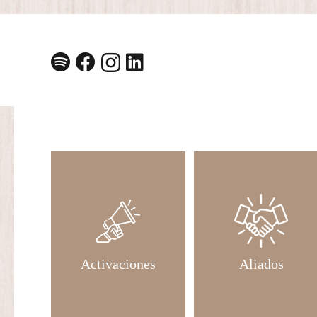
Activaciones
Aliados