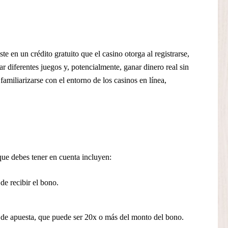
 en un crédito gratuito que el casino otorga al registrarse,
ar diferentes juegos y, potencialmente, ganar dinero real sin
amiliarizarse con el entorno de los casinos en línea,
que debes tener en cuenta incluyen:
de recibir el bono.
o de apuesta, que puede ser 20x o más del monto del bono.