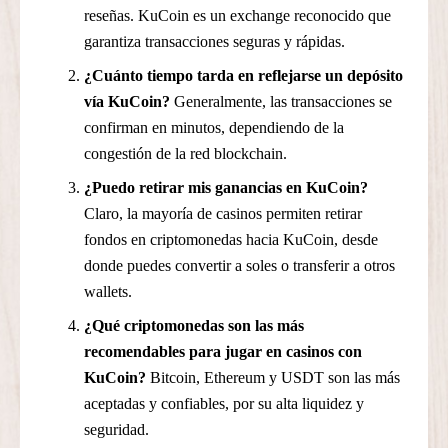
reseñas. KuCoin es un exchange reconocido que
garantiza transacciones seguras y rápidas.
¿Cuánto tiempo tarda en reflejarse un depósito
vía KuCoin?
Generalmente, las transacciones se
confirman en minutos, dependiendo de la
congestión de la red blockchain.
¿Puedo retirar mis ganancias en KuCoin?
Claro, la mayoría de casinos permiten retirar
fondos en criptomonedas hacia KuCoin, desde
donde puedes convertir a soles o transferir a otros
wallets.
¿Qué criptomonedas son las más
recomendables para jugar en casinos con
KuCoin?
Bitcoin, Ethereum y USDT son las más
aceptadas y confiables, por su alta liquidez y
seguridad.