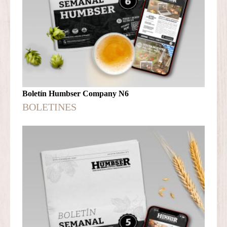
Boletín Humbser Company N6
BOLETINES