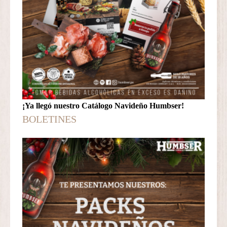
¡Ya llegó nuestro Catálogo Navideño Humbser!
BOLETINES