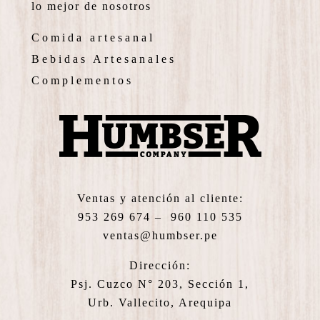
lo mejor de nosotros
Comida artesanal
Bebidas Artesanales
Complementos
Ventas y atención al cliente:
953 269 674 – 960 110 535
ventas@humbser.pe
Dirección:
Psj. Cuzco N° 203, Sección 1,
Urb. Vallecito, Arequipa