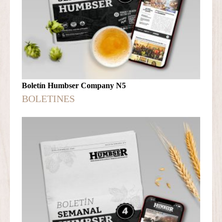
Boletín Humbser Company N5
BOLETINES