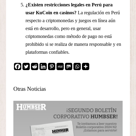
¿Existen restricciones legales en Perú para
usar KuCoin en casinos?
La regulación en Perú
respecto a criptomonedas y juegos en línea aún
está en desarrollo, pero en general, usar
criptomonedas como método de pago no está
prohibido si se realiza de manera responsable y en
plataformas confiables.
Otras Noticias