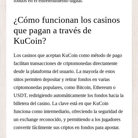
fondos en el entretenimiento digital.
¿Cómo funcionan los casinos
que pagan a través de
KuCoin?
Los casinos que aceptan KuCoin como método de pago
facilitan transacciones de criptomonedas directamente
desde la plataforma del usuario. La mayoría de estos
sitios permiten depositar y retirar fondos en varias
criptomonedas populares, como Bitcoin, Ethereum o
USDT, redirigiendo automáticamente los fondos hacia la
billetera del casino. La clave está en que KuCoin
funciona como intermediario, ofreciendo la seguridad de
un exchange reconocido, y permitiendo a los jugadores
convertir fácilmente sus criptos en fondos para apostar.