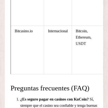
Bitcasino.io
Internacional
Bitcoin,
Ethereum,
USDT
Preguntas frecuentes (FAQ)
¿Es seguro pagar en casinos con KuCoin?
Sí,
siempre que el casino sea confiable y tenga buenas