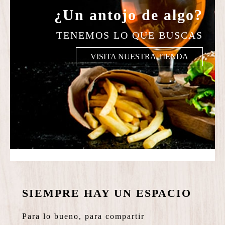
¿Un antojo de algo?
TENEMOS LO QUE BUSCAS
VISITA NUESTRA TIENDA
SIEMPRE HAY UN ESPACIO
Para lo bueno, para compartir