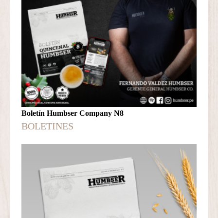
Boletín Humbser Company N8
BOLETINES