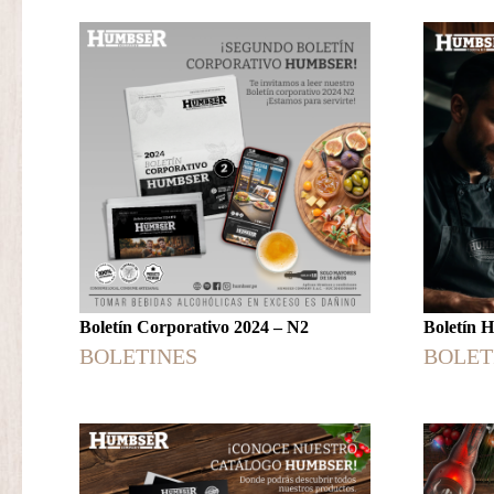
Boletín Corporativo 2024 – N2
Boletín
BOLETINES
BOLET