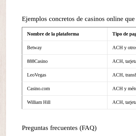
Ejemplos concretos de casinos online qu
Nombre de la plataforma
Tipo de pa
Betway
ACH y otro
888Casino
ACH, tarjet
LeoVegas
ACH, transf
Casino.com
ACH y métod
William Hill
ACH, tarjet
Preguntas frecuentes (FAQ)