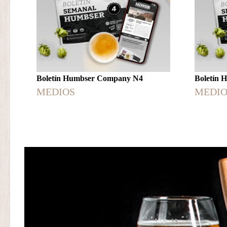
Boletín Humbser Company N4
Boletín
MEDIOS
MEDIO