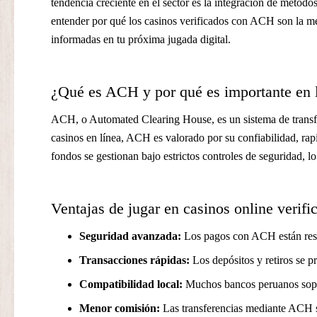
tendencia creciente en el sector es la integración de métod
entender por qué los casinos verificados con ACH son la me
informadas en tu próxima jugada digital.
¿Qué es ACH y por qué es importante en l
ACH, o Automated Clearing House, es un sistema de transfere
casinos en línea, ACH es valorado por su confiabilidad, ra
fondos se gestionan bajo estrictos controles de seguridad, l
Ventajas de jugar en casinos online veri
Seguridad avanzada:
Los pagos con ACH están respa
Transacciones rápidas:
Los depósitos y retiros se p
Compatibilidad local:
Muchos bancos peruanos sopor
Menor comisión:
Las transferencias mediante ACH su