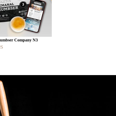
 Humbser Company N3
S