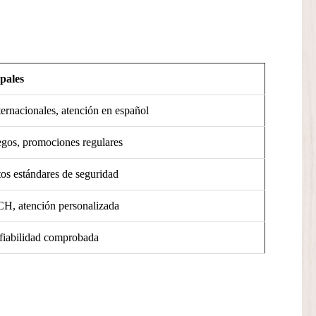
ipales
ternacionales, atención en español
egos, promociones regulares
tos estándares de seguridad
H, atención personalizada
fiabilidad comprobada