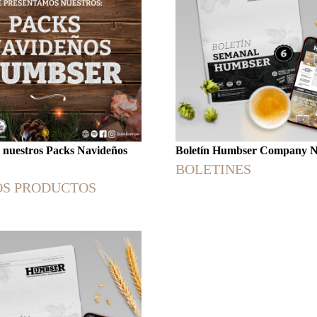
 nuestros Packs Navideños
Boletín Humbser Company 
BOLETINES
S PRODUCTOS