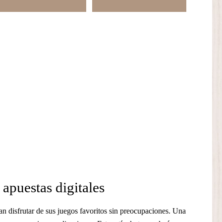
apuestas digitales
an disfrutar de sus juegos favoritos sin preocupaciones. Una