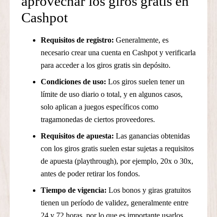
aprovechar los giros gratis en
Cashpot
Requisitos de registro:
Generalmente, es
necesario crear una cuenta en Cashpot y verificarla
para acceder a los giros gratis sin depósito.
Condiciones de uso:
Los giros suelen tener un
límite de uso diario o total, y en algunos casos,
solo aplican a juegos específicos como
tragamonedas de ciertos proveedores.
Requisitos de apuesta:
Las ganancias obtenidas
con los giros gratis suelen estar sujetas a requisitos
de apuesta (playthrough), por ejemplo, 20x o 30x,
antes de poder retirar los fondos.
Tiempo de vigencia:
Los bonos y giras gratuitos
tienen un período de validez, generalmente entre
24 y 72 horas, por lo que es importante usarlos