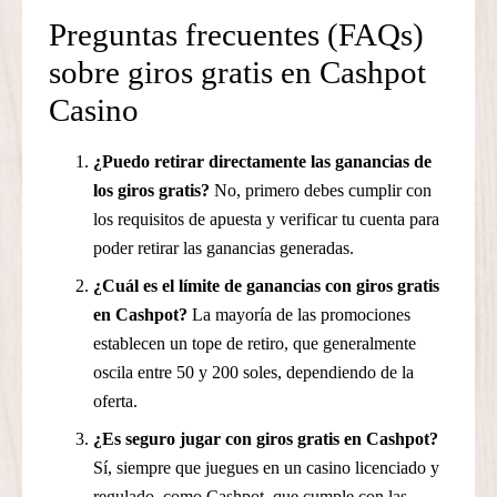
Preguntas frecuentes (FAQs)
sobre giros gratis en Cashpot
Casino
¿Puedo retirar directamente las ganancias de
los giros gratis?
No, primero debes cumplir con
los requisitos de apuesta y verificar tu cuenta para
poder retirar las ganancias generadas.
¿Cuál es el límite de ganancias con giros gratis
en Cashpot?
La mayoría de las promociones
establecen un tope de retiro, que generalmente
oscila entre 50 y 200 soles, dependiendo de la
oferta.
¿Es seguro jugar con giros gratis en Cashpot?
Sí, siempre que juegues en un casino licenciado y
regulado, como Cashpot, que cumple con las