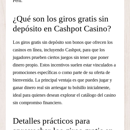
Perú.
¿Qué son los giros gratis sin
depósito en Cashpot Casino?
Los giros gratis sin depósito son bonos que ofrecen los
casinos en línea, incluyendo Cashpot, para que los
jugadores prueben ciertos juegos sin tener que poner
dinero propio. Estos incentivos suelen estar vinculados a
promociones específicas o como parte de su oferta de
bienvenida. La principal ventaja es que puedes jugar y
ganar dinero real sin arriesgar tu bolsillo inicialmente,
ideal para quienes desean explorar el catálogo del casino
sin compromiso financiero.
Detalles prácticos para