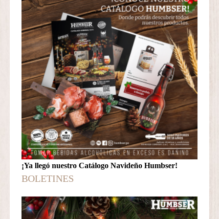
¡Ya llegó nuestro Catálogo Navideño Humbser!
BOLETINES