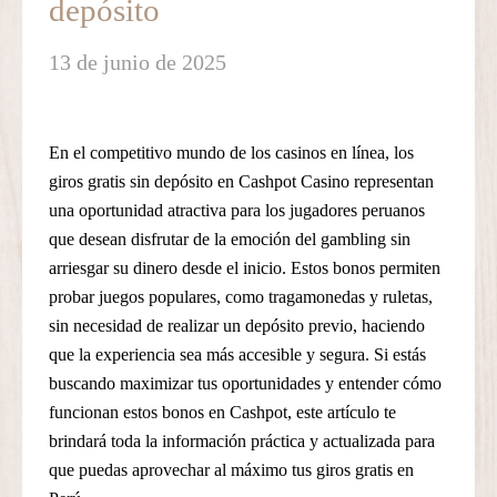
depósito
13 de junio de 2025
En el competitivo mundo de los casinos en línea, los
giros gratis sin depósito en Cashpot Casino representan
una oportunidad atractiva para los jugadores peruanos
que desean disfrutar de la emoción del gambling sin
arriesgar su dinero desde el inicio. Estos bonos permiten
probar juegos populares, como tragamonedas y ruletas,
sin necesidad de realizar un depósito previo, haciendo
que la experiencia sea más accesible y segura. Si estás
buscando maximizar tus oportunidades y entender cómo
funcionan estos bonos en Cashpot, este artículo te
brindará toda la información práctica y actualizada para
que puedas aprovechar al máximo tus giros gratis en