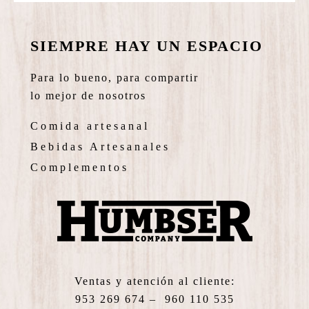
SIEMPRE HAY UN ESPACIO
Para lo bueno, para compartir
lo mejor de nosotros
Comida artesanal
Bebidas Artesanales
Complementos
Ventas y atención al cliente:
953 269 674 – 960 110 535