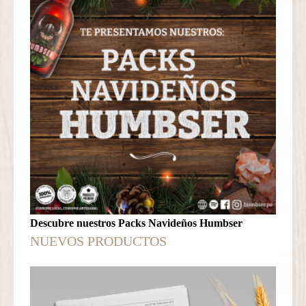
Descubre nuestros Packs Navideños Humbser
NUEVOS PRODUCTOS