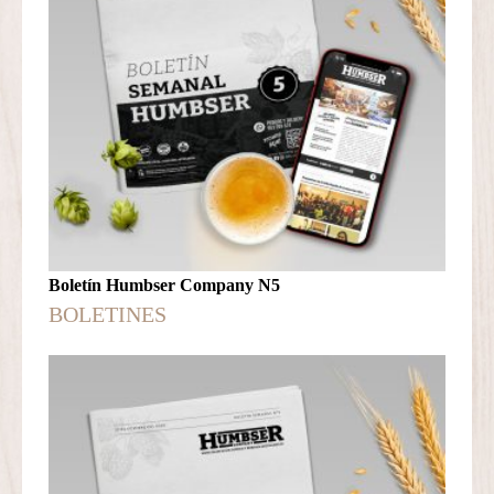
Boletín Humbser Company N5
BOLETINES