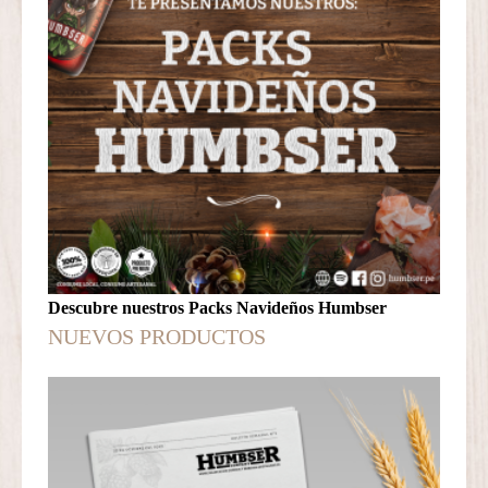
Descubre nuestros Packs Navideños Humbser
NUEVOS PRODUCTOS