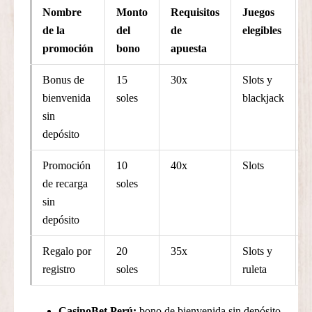
Nombre
Monto
Requisitos
Juegos
de la
del
de
elegibles
promoción
bono
apuesta
Bonus de
15
30x
Slots y
3
bienvenida
soles
blackjack
sin
depósito
Promoción
10
40x
Slots
7
de recarga
soles
sin
depósito
Regalo por
20
35x
Slots y
3
registro
soles
ruleta
CasinoBet Perú:
bono de bienvenida sin depósito