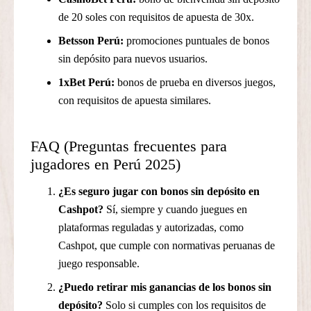
de 20 soles con requisitos de apuesta de 30x.
Betsson Perú:
promociones puntuales de bonos
sin depósito para nuevos usuarios.
1xBet Perú:
bonos de prueba en diversos juegos,
con requisitos de apuesta similares.
FAQ (Preguntas frecuentes para
jugadores en Perú 2025)
¿Es seguro jugar con bonos sin depósito en
Cashpot?
Sí, siempre y cuando juegues en
plataformas reguladas y autorizadas, como
Cashpot, que cumple con normativas peruanas de
juego responsable.
¿Puedo retirar mis ganancias de los bonos sin
depósito?
Solo si cumples con los requisitos de