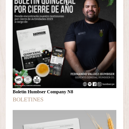
Boletín Humbser Company N8
BOLETINES