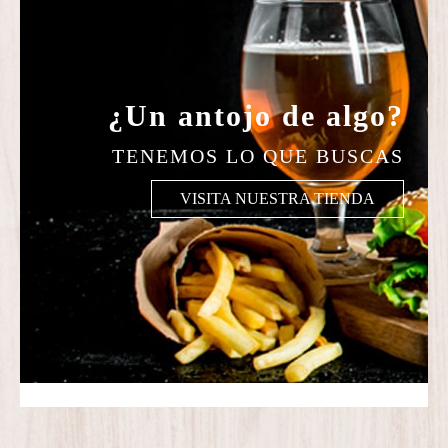
¿Un antojo de algo?
TENEMOS LO QUE BUSCAS
VISITA NUESTRA TIENDA