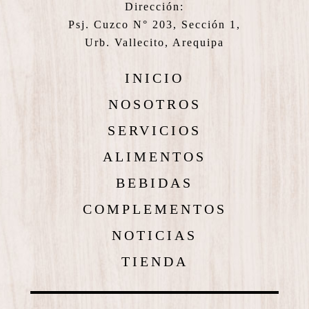
Dirección:
Psj. Cuzco N° 203, Sección 1,
Urb. Vallecito, Arequipa
INICIO
NOSOTROS
SERVICIOS
ALIMENTOS
BEBIDAS
COMPLEMENTOS
NOTICIAS
TIENDA