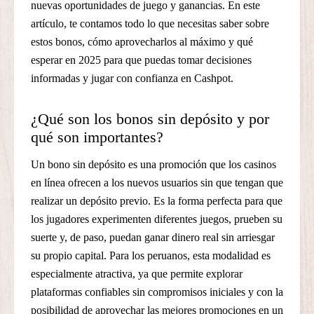
nuevas oportunidades de juego y ganancias. En este
artículo, te contamos todo lo que necesitas saber sobre
estos bonos, cómo aprovecharlos al máximo y qué
esperar en 2025 para que puedas tomar decisiones
informadas y jugar con confianza en Cashpot.
¿Qué son los bonos sin depósito y por
qué son importantes?
Un bono sin depósito es una promoción que los casinos
en línea ofrecen a los nuevos usuarios sin que tengan que
realizar un depósito previo. Es la forma perfecta para que
los jugadores experimenten diferentes juegos, prueben su
suerte y, de paso, puedan ganar dinero real sin arriesgar
su propio capital. Para los peruanos, esta modalidad es
especialmente atractiva, ya que permite explorar
plataformas confiables sin compromisos iniciales y con la
posibilidad de aprovechar las mejores promociones en un