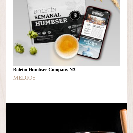
Boletín Humbser Company N3
MEDIOS