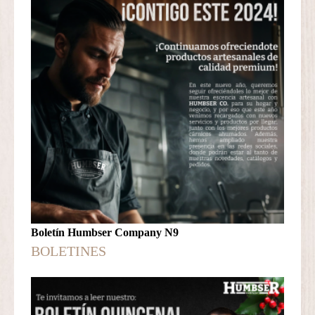
Boletín Humbser Company N9
BOLETINES