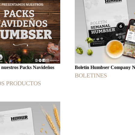
 nuestros Packs Navideños
Boletín Humbser Company 
BOLETINES
S PRODUCTOS