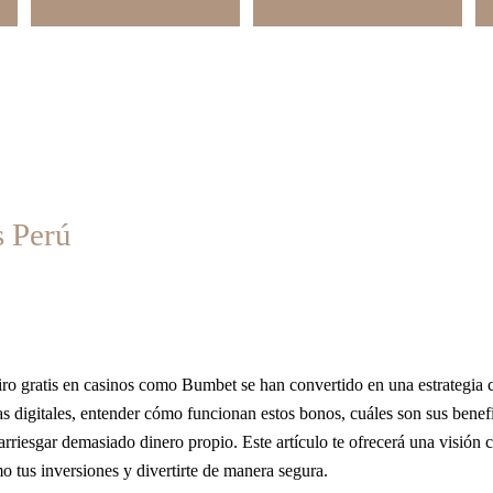
s Perú
ro gratis en casinos como Bumbet se han convertido en una estrategia c
as digitales, entender cómo funcionan estos bonos, cuáles son sus benef
rriesgar demasiado dinero propio. Este artículo te ofrecerá una visión c
 tus inversiones y divertirte de manera segura.