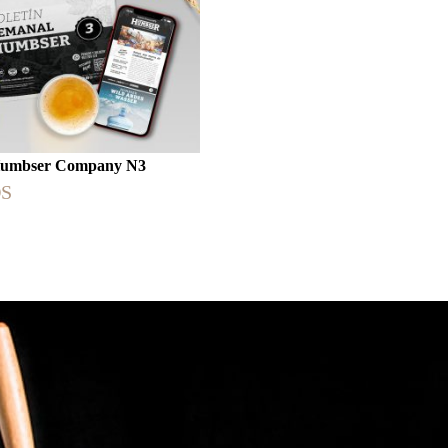
 Humbser Company N3
S