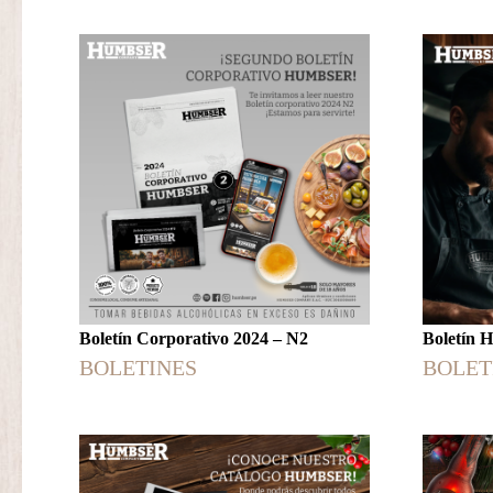
Boletín Corporativo 2024 – N2
Boletín
BOLETINES
BOLET