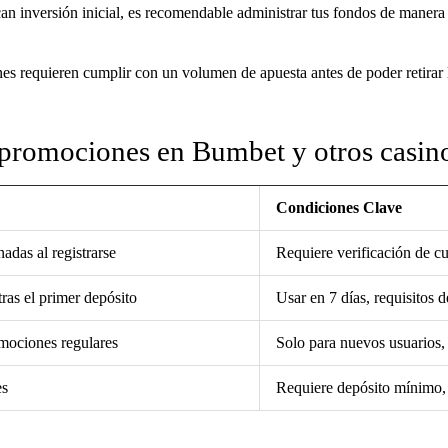
can inversión inicial, es recomendable administrar tus fondos de maner
s requieren cumplir con un volumen de apuesta antes de poder retirar 
promociones en Bumbet y otros casin
Condiciones Clave
adas al registrarse
Requiere verificación de cu
tras el primer depósito
Usar en 7 días, requisitos 
omociones regulares
Solo para nuevos usuarios, 
es
Requiere depósito mínimo, 